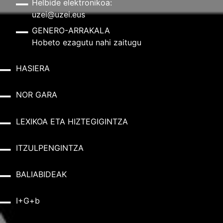
Helbide elektronikoa:
uzei@uzei.eus
GENERO-ARRAKALA
Hobeto ezagutu nahi zaitugu
HASIERA
NOR GARA
LEXIKOA ETA HIZTEGIGINTZA
ITZULPENGINTZA
BALIABIDEAK
I+G+b