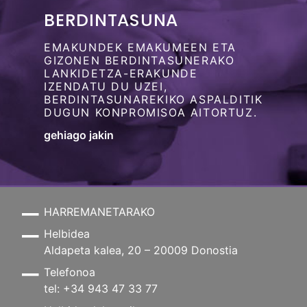
BERDINTASUNA
EMAKUNDEK EMAKUMEEN ETA
GIZONEN BERDINTASUNERAKO
LANKIDETZA-ERAKUNDE
IZENDATU DU UZEI,
BERDINTASUNAREKIKO ASPALDITIK
DUGUN KONPROMISOA AITORTUZ.
gehiago jakin
HARREMANETARAKO
Helbidea
Aldapeta kalea, 20 – 20009 Donostia
Telefonoa
tel: +34 943 47 33 77