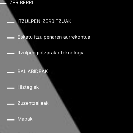
ZER BERRI
ITZULPEN-ZERBITZUAK
Eskatu itzulpenaren aurrekontua
Itzulpengintzarako teknologia
BALIABIDEAK
Hiztegiak
Zuzentzaileak
Mapak