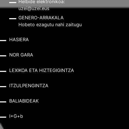
Helbide elektronikoa:
uzei@uzei.eus
GENERO-ARRAKALA
Hobeto ezagutu nahi zaitugu
HASIERA
NOR GARA
LEXIKOA ETA HIZTEGIGINTZA
ITZULPENGINTZA
BALIABIDEAK
I+G+b