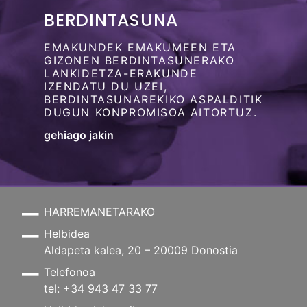
BERDINTASUNA
EMAKUNDEK EMAKUMEEN ETA
GIZONEN BERDINTASUNERAKO
LANKIDETZA-ERAKUNDE
IZENDATU DU UZEI,
BERDINTASUNAREKIKO ASPALDITIK
DUGUN KONPROMISOA AITORTUZ.
gehiago jakin
HARREMANETARAKO
Helbidea
Aldapeta kalea, 20 – 20009 Donostia
Telefonoa
tel: +34 943 47 33 77