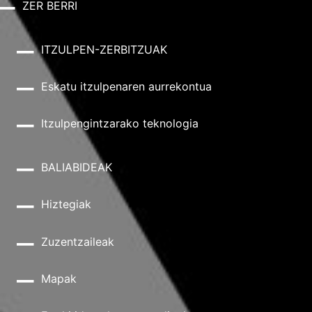
ZER BERRI
ITZULPEN-ZERBITZUAK
Eskatu itzulpenaren aurrekontua
Itzulpengintzarako teknologia
BALIABIDEAK
Hiztegiak
Zuzentzaileak
Mapak