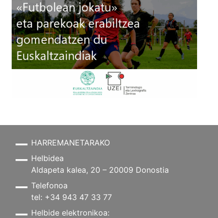
HARREMANETARAKO
Helbidea
Aldapeta kalea, 20 – 20009 Donostia
Telefonoa
tel: +34 943 47 33 77
Helbide elektronikoa: