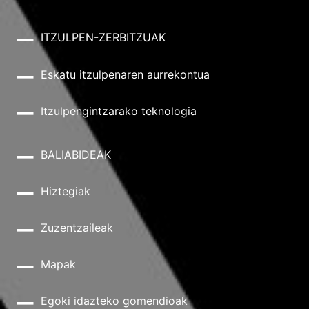
ITZULPEN-ZERBITZUAK
Eskatu itzulpenaren aurrekontua
Itzulpengintzarako teknologia
BALIABIDEAK
Hiztegiak
Zuzentzaileak
Mapak
Egoki idazteko gomendioak