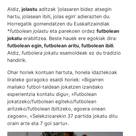
Aldiz,
jolastu
aditzak ‘jolasaren bidez atsegin
hartu, jolasean ibili, jolas egin’ adierazten du.
Horregatik gomendatzen du Euskaltzaindiak
*
futbolean jolastu
eta parekoen ordez
futbolean
jokatu
erabiltzea. Beste hauek ere egokiak dira:
futbolean egin, futbolean aritu, futbolean ibili
.
Aldiz,
futbolera jokatu
esamoldeak ez du tradizio
handirik.
Ohar horiek kontuan hartuta, honela idaztekoak
lirateke goragoko esaldi horiek: «Bigarren
mailako futbol-taldean jokatzen izandako
esperientzia kontatu digu», «Futbolean
jokatzeko/futbolean egiteko/futbolean
aritzeko/futbolean ibiltzeko, egoera onean
zegoen», «Selekzioarekin 37 partida jokatu ditu
orain arte eta 7 gol sartu».