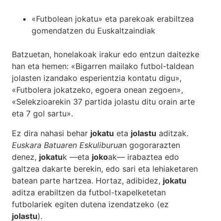
«Futbolean jokatu» eta parekoak erabiltzea
gomendatzen du Euskaltzaindiak
Batzuetan, honelakoak irakur edo entzun daitezke
han eta hemen: «Bigarren mailako futbol-taldean
jolasten izandako esperientzia kontatu digu»,
«Futbolera jokatzeko, egoera onean zegoen»,
«Selekzioarekin 37 partida jolastu ditu orain arte
eta 7 gol sartu».
Ez dira nahasi behar
jokatu
eta
jolastu
aditzak.
Euskara Batuaren Eskuliburua
n gogorarazten
denez,
jokatu
k —eta
joko
ak— irabaztea edo
galtzea dakarte berekin, edo sari eta lehiaketaren
batean parte hartzea. Hortaz, adibidez,
jokatu
aditza erabiltzen da futbol-txapelketetan
futbolariek egiten dutena izendatzeko (ez
jolastu
).