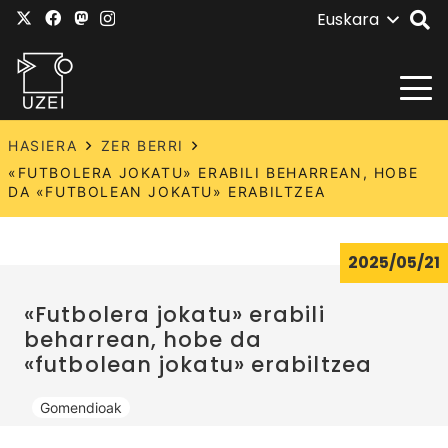
Euskara
HASIERA
ZER BERRI
«FUTBOLERA JOKATU» ERABILI BEHARREAN, HOBE
DA «FUTBOLEAN JOKATU» ERABILTZEA
2025/05/21
«Futbolera jokatu» erabili
beharrean, hobe da
«futbolean jokatu» erabiltzea
Gomendioak