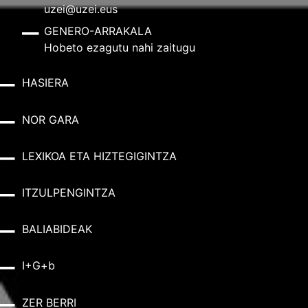
uzei@uzei.eus
GENERO-ARRAKALA
Hobeto ezagutu nahi zaitugu
HASIERA
NOR GARA
LEXIKOA ETA HIZTEGIGINTZA
ITZULPENGINTZA
BALIABIDEAK
I+G+b
ZER BERRI