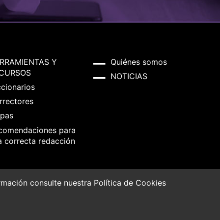
RRAMIENTAS Y
Quiénes somos
CURSOS
NOTICIAS
ccionarios
rrectores
pas
comendaciones para
a correcta redacción
formación consulte nuestra
Política de Cookies