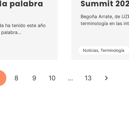
la palabra
Summit 20
Begoña Arrate, de UZE
terminología en las i
a ha tenido este año
a palabra…
Noticias
,
Terminología
7
8
9
10
…
13