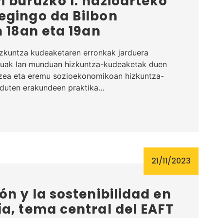
 buruzko l. nazioarteko
egingo da Bilbon
n 18an eta 19an
zkuntza kudeaketaren erronkak jarduera
uak lan munduan hizkuntza-kudeaketak duen
tzea eta eremu sozioekonomikoan hizkuntza-
 duten erakundeen praktika…
21/11/2023
ón y la sostenibilidad en
a, tema central del EAFT