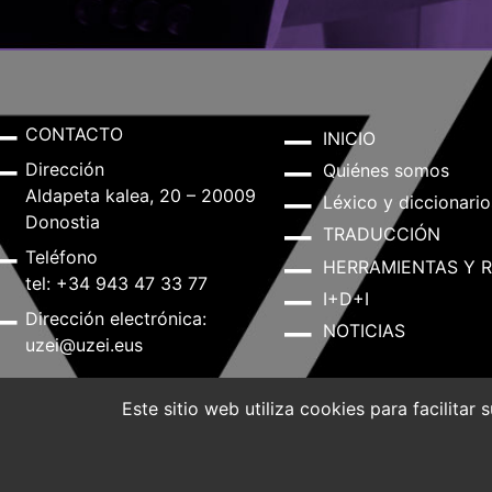
CONTACTO
INICIO
Dirección
Quiénes somos
Aldapeta kalea, 20 – 20009
Léxico y diccionario
Donostia
TRADUCCIÓN
Teléfono
HERRAMIENTAS Y 
tel: +34 943 47 33 77
I+D+I
Dirección electrónica:
NOTICIAS
uzei@uzei.eus
Este sitio web utiliza cookies para facilitar
Aviso legal
Política de privacidad
Política de Co