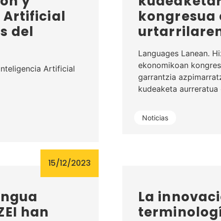
ión y
kudeaketari
Artificial
kongresua 
s del
urtarrilare
Languages Lanean. Hi
ekonomikoan kongres
nteligencia Artificial
garrantzia azpimarra
kudeaketa aurreratua
Noticias
15/12/2023
engua
La innovaci
ZEI han
terminologí