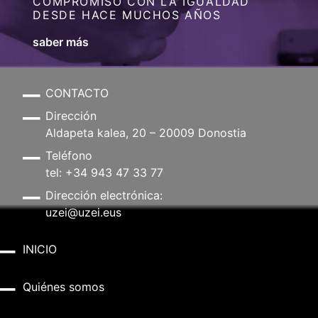
COMPROMISO CON LA IGUALDAD
DESDE HACE MUCHOS AÑOS
saber más
CONTACTO
Dirección
Aldapeta kalea, 20 – 20009 Donostia
Teléfono
tel: +34 943 47 33 77
Dirección electrónica:
uzei@uzei.eus
INICIO
Quiénes somos