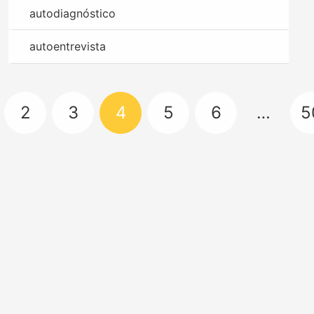
autodiagnóstico
autoentrevista
2
3
4
5
6
…
5