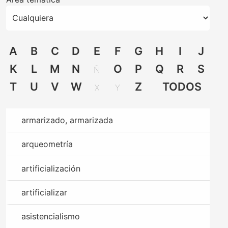
A
B
C
D
E
F
G
H
I
J
K
L
M
N
O
P
Q
R
S
Ñ
T
U
V
W
Z
TODOS
X
Y
armarizado, armarizada
arqueometría
artificialización
artificializar
asistencialismo