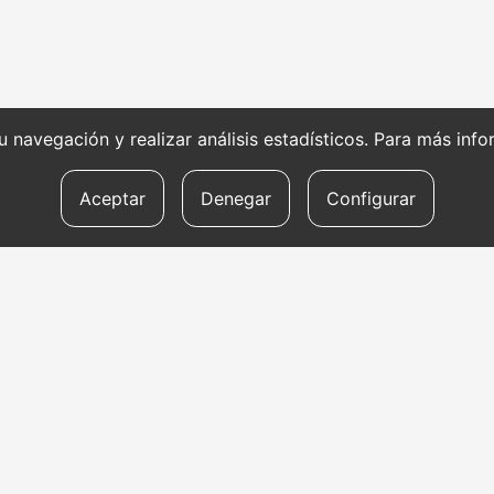
 su navegación y realizar análisis estadísticos. Para más in
Aceptar
Denegar
Configurar
SERVICIOS DE
HE
TRADUCCIÓN
RE