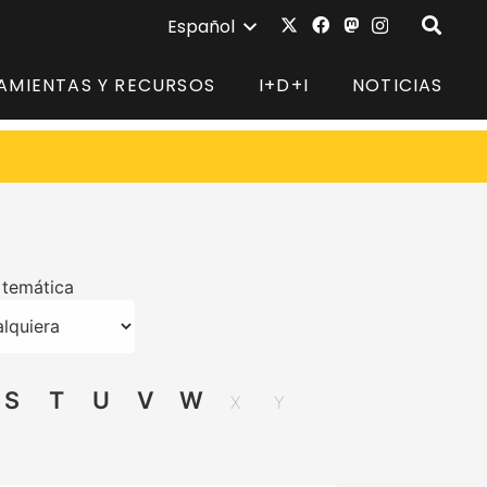
Español
AMIENTAS Y RECURSOS
I+D+I
NOTICIAS
 temática
S
T
U
V
W
X
Y