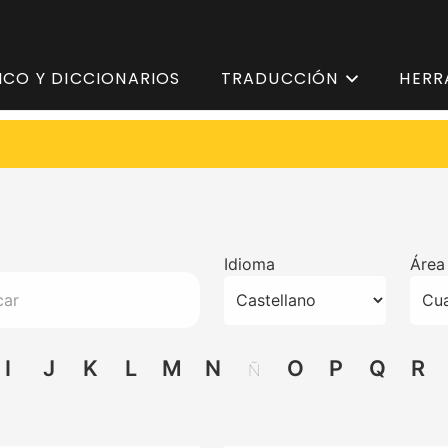
ICO Y DICCIONARIOS
TRADUCCIÓN
HERR
Idioma
Área
I
J
K
L
M
N
O
P
Q
R
Ñ