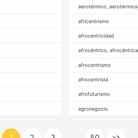
aerotérmico, aerotérmica
africentrismo
afrocentricidad
afrocéntrico, afrocéntrica
afrocentrismo
afrocentrista
afrofuturismo
agronegocio
1
2
3
…
50
»