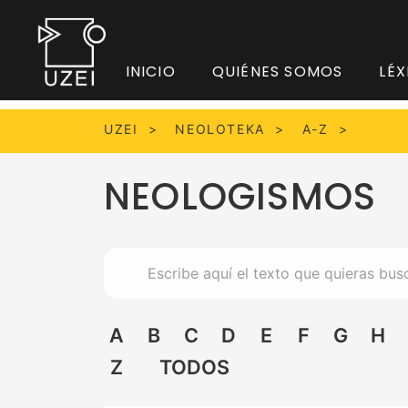
INICIO
QUIÉNES SOMOS
LÉX
UZEI
NEOLOTEKA
A-Z
NEOLOGISMOS
A
B
C
D
E
F
G
H
Z
TODOS