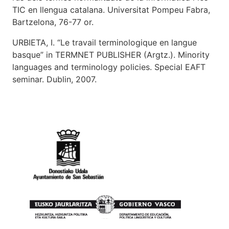
TIC en llengua catalana
. Universitat Pompeu Fabra,
Bartzelona, 76-77 or.
URBIETA, I. “
Le travail terminologique en langue
basque
” in TERMNET PUBLISHER (Argtz.). Minority
languages and terminology policies. Special EAFT
seminar. Dublin, 2007.