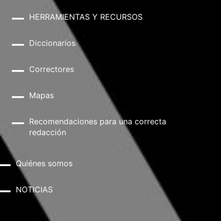
HERRAMIENTAS Y RECURSOS
Diccionarios
Correctores
Mapas
Recomendaciones para una correcta
redacción
Quiénes somos
NOTICIAS