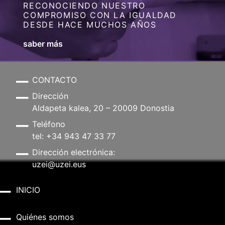
RECONOCIENDO NUESTRO
COMPROMISO CON LA IGUALDAD
DESDE HACE MUCHOS AÑOS
saber más
CONTACTO
Dirección
Aldapeta kalea, 20 – 20009 Donostia
Teléfono
tel: +34 943 47 33 77
Dirección electrónica:
uzei@uzei.eus
INICIO
Quiénes somos