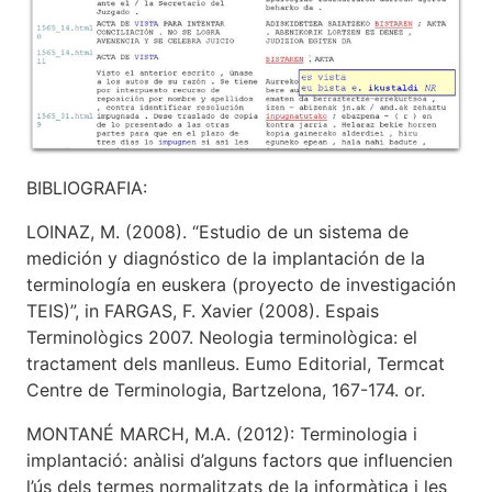
BIBLIOGRAFIA:
LOINAZ, M. (2008). “Estudio de un sistema de
medición y diagnóstico de la implantación de la
terminología en euskera (proyecto de investigación
TEIS)”, in FARGAS, F. Xavier (2008). Espais
Terminològics 2007. Neologia terminològica: el
tractament dels manlleus. Eumo Editorial, Termcat
Centre de Terminologia, Bartzelona, 167-174. or.
MONTANÉ MARCH, M.A. (2012):
Terminologia i
implantació: anàlisi d’alguns factors que influencien
l’ús dels termes normalitzats de la informàtica i les