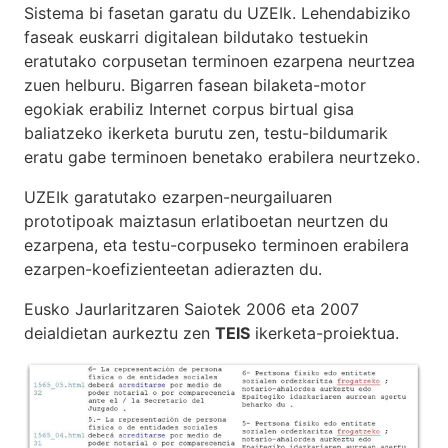
Sistema bi fasetan garatu du UZEIk. Lehendabiziko
faseak euskarri digitalean bildutako testuekin
eratutako corpusetan terminoen ezarpena neurtzea
zuen helburu. Bigarren fasean bilaketa-motor
egokiak erabiliz Internet corpus birtual gisa
baliatzeko ikerketa burutu zen, testu-bildumarik
eratu gabe terminoen benetako erabilera neurtzeko.
UZEIk garatutako ezarpen-neurgailuaren
prototipoak maiztasun erlatiboetan neurtzen du
ezarpena, eta testu-corpuseko terminoen erabilera
ezarpen-koefizienteetan adierazten du.
Eusko Jaurlaritzaren Saiotek 2006 eta 2007
deialdietan aurkeztu zen
TEIS
ikerketa-proiektua.