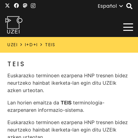
Español
UZEI
I+D+I
TEIS
TEIS
Euskarazko terminoen ezarpena HNP tresnen bidez
neurtzeko hainbat ikerketa-lan egin ditu UZEIk
azken urteotan.
Lan horien emaitza da
TEIS
terminologia-
ezarpenaren informazio-sistema.
Euskarazko terminoen ezarpena HNP tresnen bidez
neurtzeko hainbat ikerketa-lan egin ditu UZEIk
azken urteotan.