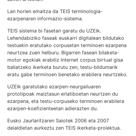
Lan horien emaitza da TEIS terminologia-
ezarpenaren informazio-sistema.
TEIS sistema bi fasetan garatu du UZEIk.
Lehendabiziko faseak euskarri digitalean bildutako
testuekin eratutako corpusetan terminoen ezarpena
neurtzea zuen helburu. Bigarren fasean bilaketa-
motor egokiak erabiliz Internet corpus birtual gisa
baliatzeko ikerketa burutu zen, testu-bildumarik
eratu gabe terminoen benetako erabilera neurtzeko.
UZEIk garatutako ezarpen-neurgailuaren
prototipoak maiztasun erlatiboetan neurtzen du
ezarpena, eta testu-corpuseko terminoen erabilera
ezarpen-koefizienteetan adierazten du.
Eusko Jaurlaritzaren Saiotek 2006 eta 2007
deialdietan aurkeztu zen TEIS ikerketa-proiektua.