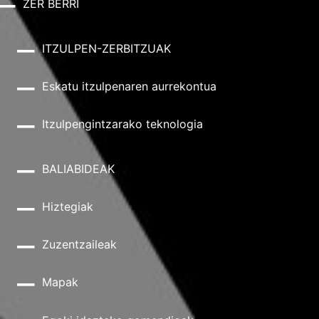
ZER BERRI
ITZULPEN-ZERBITZUAK
Eskatu itzulpenaren aurrekontua
Itzulpengintzarako teknologia
BALIABIDEAK
Hiztegiak
Zuzentzaileak
Mapak