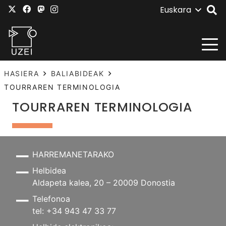
Euskara
HASIERA
BALIABIDEAK
TOURRAREN TERMINOLOGIA
TOURRAREN TERMINOLOGIA
HARREMANETARAKO
Helbidea
Aldapeta kalea, 20 – 20009 Donostia
Telefonoa
tel: +34 943 47 33 77