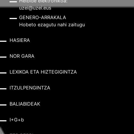
Helbide elektronikoa:
uzei@uzei.eus
GENERO-ARRAKALA
Hobeto ezagutu nahi zaitugu
HASIERA
NOR GARA
LEXIKOA ETA HIZTEGIGINTZA
ITZULPENGINTZA
BALIABIDEAK
I+G+b