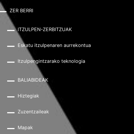
ZER BERRI
ITZULPEN-ZERBITZUAK
Eskatu itzulpenaren aurrekontua
Itzulpengintzarako teknologia
BALIABIDEAK
Hiztegiak
Zuzentzaileak
Mapak