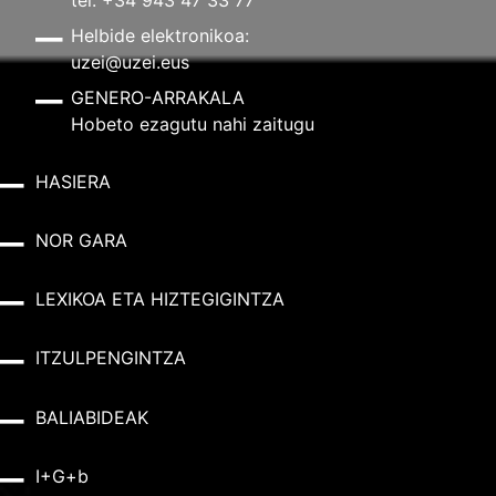
tel: +34 943 47 33 77
Helbide elektronikoa:
uzei@uzei.eus
GENERO-ARRAKALA
Hobeto ezagutu nahi zaitugu
HASIERA
NOR GARA
LEXIKOA ETA HIZTEGIGINTZA
ITZULPENGINTZA
BALIABIDEAK
I+G+b