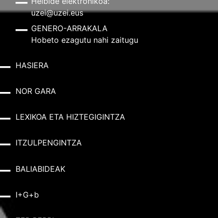
Helbide elektronikoa:
uzei@uzei.eus
GENERO-ARRAKALA
Hobeto ezagutu nahi zaitugu
HASIERA
NOR GARA
LEXIKOA ETA HIZTEGIGINTZA
ITZULPENGINTZA
BALIABIDEAK
I+G+b