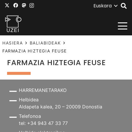
Euskara
HASIERA
BALIABIDEAK
FARMAZIA HIZTEGIA FEUSE
FARMAZIA HIZTEGIA FEUSE
HARREMANETARAKO
Helbidea
Aldapeta kalea, 20 – 20009 Donostia
Telefonoa
tel: +34 943 47 33 77