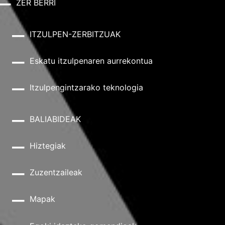
ZER BERRI
ITZULPEN-ZERBITZUAK
Eskatu itzulpenaren aurrekontua
Itzulpengintzarako teknologia
BALIABIDEAK
Hiztegiak
Zuzentzaileak
Mapak