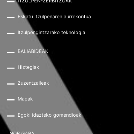
ITZULPEN-ZERBITZUAK
Eskatu itzulpenaren aurrekontua
Itzulpengintzarako teknologia
BALIABIDEAK
Hiztegiak
Zuzentzaileak
Mapak
Egoki idazteko gomendioak
NOR GARA