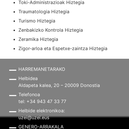
Toki-Administrazioak Hiztegia
Traumatologia Hiztegia
Turismo Hiztegia
Zenbakizko Kontrola Hiztegia
Zeramika Hiztegia
Zigor-arloa eta Espetxe-zaintza Hiztegia
HARREMANETARAKO
Helbidea
Aldapeta kalea, 20 – 20009 Donostia
Telefonoa
tel: +34 943 47 33 77
Helbide elektronikoa:
uzei@uzei.eus
GENERO-ARRAKALA