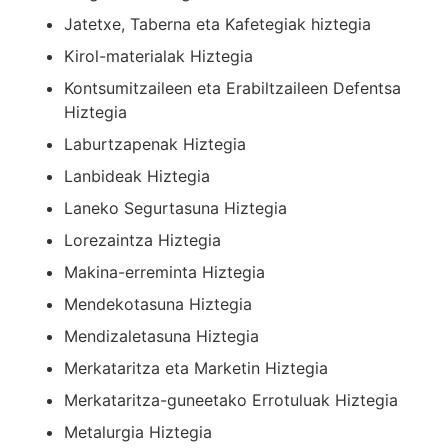
Jatetxe, Taberna eta Kafetegiak hiztegia
Kirol-materialak Hiztegia
Kontsumitzaileen eta Erabiltzaileen Defentsa
Hiztegia
Laburtzapenak Hiztegia
Lanbideak Hiztegia
Laneko Segurtasuna Hiztegia
Lorezaintza Hiztegia
Makina-erreminta Hiztegia
Mendekotasuna Hiztegia
Mendizaletasuna Hiztegia
Merkataritza eta Marketin Hiztegia
Merkataritza-guneetako Errotuluak Hiztegia
Metalurgia Hiztegia