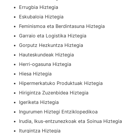
Errugbia Hiztegia
Eskubaloia Hiztegia
Feminismoa eta Berdintasuna Hiztegia
Garraio eta Logistika Hiztegia
Gorputz Hezkuntza Hiztegia
Hauteskundeak Hiztegia
Herri-ogasuna Hiztegia
Hiesa Hiztegia
Hipermerkatuko Produktuak Hiztegia
Hirigintza Zuzenbidea Hiztegia
Igeriketa Hiztegia
Ingurumen Hiztegi Entziklopedikoa
Irudia, Ikus-entzunezkoak eta Soinua Hiztegia
Iturgintza Hiztegia