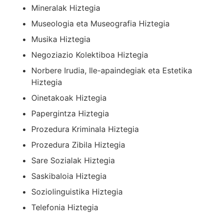
Mineralak Hiztegia
Museologia eta Museografia Hiztegia
Musika Hiztegia
Negoziazio Kolektiboa Hiztegia
Norbere Irudia, Ile-apaindegiak eta Estetika
Hiztegia
Oinetakoak Hiztegia
Papergintza Hiztegia
Prozedura Kriminala Hiztegia
Prozedura Zibila Hiztegia
Sare Sozialak Hiztegia
Saskibaloia Hiztegia
Soziolinguistika Hiztegia
Telefonia Hiztegia