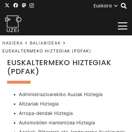
Euskara
HASIERA
BALIABIDEAK
EUSKALTERMEKO HIZTEGIAK (PDFAK)
EUSKALTERMEKO HIZTEGIAK
(PDFAK)
Administrazioarekiko Auziak Hiztegia
Altzariak Hiztegia
Arropa-dendak Hiztegia
Automobilen mantentzea Hiztegia