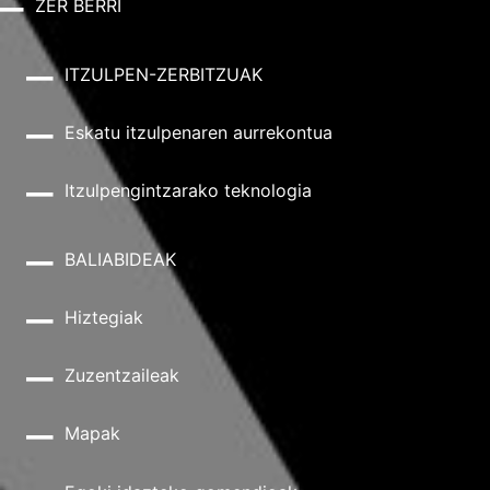
ZER BERRI
ITZULPEN-ZERBITZUAK
Eskatu itzulpenaren aurrekontua
Itzulpengintzarako teknologia
BALIABIDEAK
Hiztegiak
Zuzentzaileak
Mapak