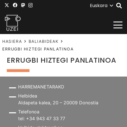
Euskara
HASIERA
BALIABIDEAK
ERRUGBI HIZTEGI PANLATINOA
ERRUGBI HIZTEGI PANLATINOA
HARREMANETARAKO
Helbidea
Aldapeta kalea, 20 – 20009 Donostia
Telefonoa
tel: +34 943 47 33 77