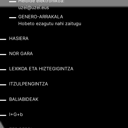
Helbide elektronikoa:
uzei@uzei.eus
GENERO-ARRAKALA
Hobeto ezagutu nahi zaitugu
HASIERA
NOR GARA
LEXIKOA ETA HIZTEGIGINTZA
ITZULPENGINTZA
BALIABIDEAK
I+G+b