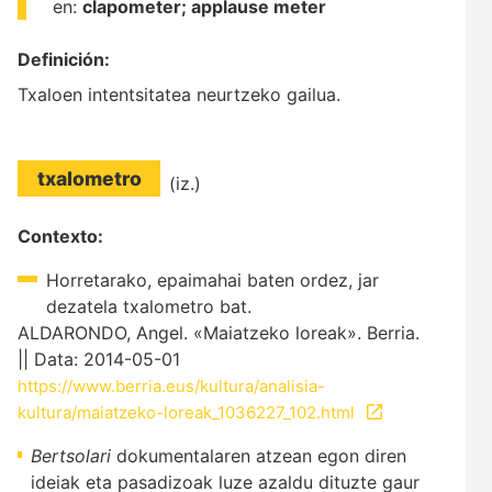
en:
clapometer;
applause meter
Definición:
Txaloen intentsitatea neurtzeko gailua.
txalometro
(iz.)
Contexto:
Horretarako, epaimahai baten ordez, jar
dezatela txalometro bat.
ALDARONDO, Angel. «Maiatzeko loreak». Berria.
|| Data: 2014-05-01
https://www.berria.eus/kultura/analisia-
kultura/maiatzeko-loreak_1036227_102.html
Bertsolari
dokumentalaren atzean egon diren
ideiak eta pasadizoak luze azaldu dituzte gaur