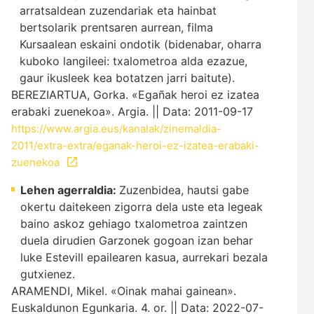
arratsaldean zuzendariak eta hainbat
bertsolarik prentsaren aurrean, filma
Kursaalean eskaini ondotik (bidenabar, oharra
kuboko langileei: txalometroa alda ezazue,
gaur ikusleek kea botatzen jarri baitute).
BEREZIARTUA, Gorka. «Egañak heroi ez izatea
erabaki zuenekoa». Argia. || Data: 2011-09-17
https://www.argia.eus/kanalak/zinemaldia-
2011/extra-extra/eganak-heroi-ez-izatea-erabaki-
zuenekoa
Lehen agerraldia:
Zuzenbidea, hautsi gabe
okertu daitekeen zigorra dela uste eta legeak
baino askoz gehiago txalometroa zaintzen
duela dirudien Garzonek gogoan izan behar
luke Estevill epailearen kasua, aurrekari bezala
gutxienez.
ARAMENDI, Mikel. «Oinak mahai gainean».
Euskaldunon Egunkaria. 4. or. || Data: 2022-07-