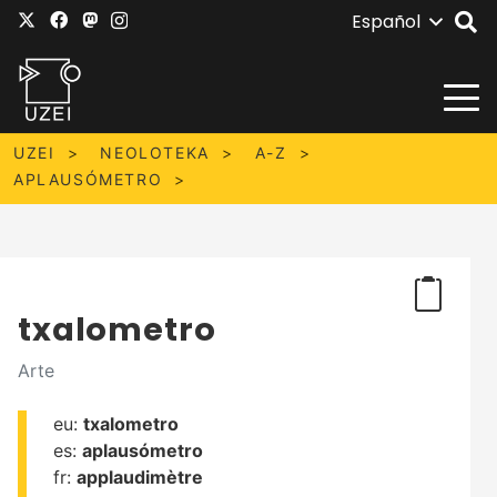
Español
UZEI
NEOLOTEKA
A-Z
APLAUSÓMETRO
txalometro
Arte
eu:
txalometro
es:
aplausómetro
fr:
applaudimètre