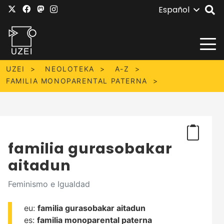
Español
UZEI
NEOLOTEKA
A-Z
FAMILIA MONOPARENTAL PATERNA
familia gurasobakar
aitadun
Feminismo e Igualdad
eu:
familia gurasobakar aitadun
es:
familia monoparental paterna