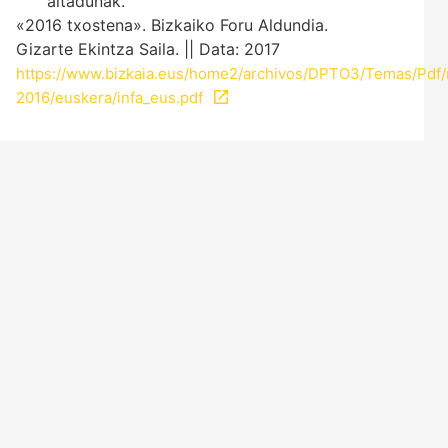
aitadunak.
«2016 txostena». Bizkaiko Foru Aldundia.
Gizarte Ekintza Saila. || Data: 2017
https://www.bizkaia.eus/home2/archivos/DPTO3/Temas/Pdf
2016/euskera/infa_eus.pdf