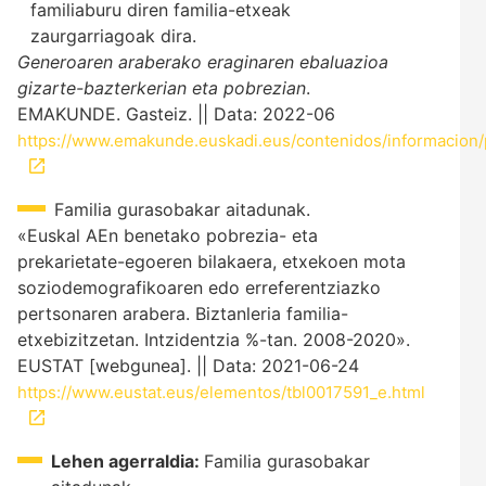
familiaburu diren familia-etxeak
zaurgarriagoak dira.
Generoaren araberako eraginaren ebaluazioa
gizarte-bazterkerian eta pobrezian
.
EMAKUNDE. Gasteiz. || Data: 2022-06
https://www.emakunde.euskadi.eus/contenidos/informacion/p
Familia gurasobakar aitadunak.
«Euskal AEn benetako pobrezia- eta
prekarietate-egoeren bilakaera, etxekoen mota
soziodemografikoaren edo erreferentziazko
pertsonaren arabera. Biztanleria familia-
etxebizitzetan. Intzidentzia %-tan. 2008-2020».
EUSTAT [webgunea]. || Data: 2021-06-24
https://www.eustat.eus/elementos/tbl0017591_e.html
Lehen agerraldia:
Familia gurasobakar