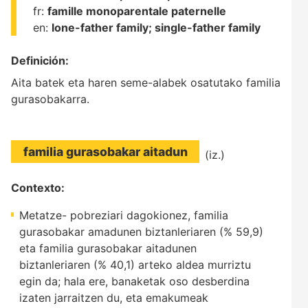
fr:
famille monoparentale paternelle
en:
lone-father family;
single-father family
Definición:
Aita batek eta haren seme-alabek osatutako familia
gurasobakarra.
familia gurasobakar aitadun
(iz.)
Contexto:
Metatze- pobreziari dagokionez, familia
gurasobakar amadunen biztanleriaren (% 59,9)
eta familia gurasobakar aitadunen
biztanleriaren (% 40,1) arteko aldea murriztu
egin da; hala ere, banaketak oso desberdina
izaten jarraitzen du, eta emakumeak