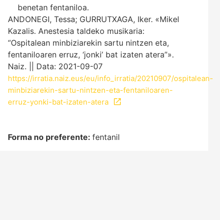
benetan fentaniloa.
ANDONEGI, Tessa; GURRUTXAGA, Iker. «Mikel
Kazalis. Anestesia taldeko musikaria:
“Ospitalean minbiziarekin sartu nintzen eta,
fentaniloaren erruz, ‘jonki’ bat izaten atera”».
Naiz. || Data: 2021-09-07
https://irratia.naiz.eus/eu/info_irratia/20210907/ospitalean-
minbiziarekin-sartu-nintzen-eta-fentaniloaren-
erruz-yonki-bat-izaten-atera
Forma no preferente:
fentanil