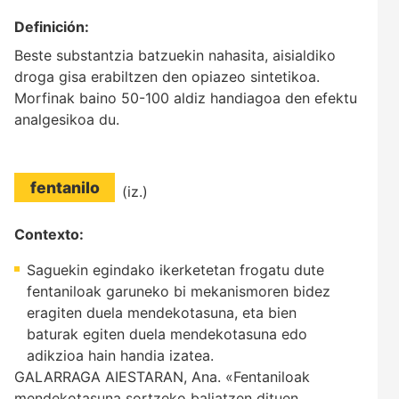
Definición:
Beste substantzia batzuekin nahasita, aisialdiko
droga gisa erabiltzen den opiazeo sintetikoa.
Morfinak baino 50-100 aldiz handiagoa den efektu
analgesikoa du.
fentanilo
(iz.)
Contexto:
Saguekin egindako ikerketetan frogatu dute
fentaniloak garuneko bi mekanismoren bidez
eragiten duela mendekotasuna, eta bien
baturak egiten duela mendekotasuna edo
adikzioa hain handia izatea.
GALARRAGA AIESTARAN, Ana. «Fentaniloak
mendekotasuna sortzeko baliatzen dituen