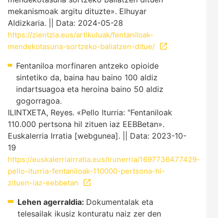
mekanismoak argitu dituzte». Elhuyar
Aldizkaria. || Data: 2024-05-28
https://zientzia.eus/artikuluak/fentaniloak-
mendekotasuna-sortzeko-baliatzen-ditue/
Fentaniloa morfinaren antzeko opioide
sintetiko da, baina hau baino 100 aldiz
indartsuagoa eta heroina baino 50 aldiz
gogorragoa.
ILINTXETA, Reyes. «Pello Iturria: "Fentaniloak
110.000 pertsona hil zituen iaz EEBBetan».
Euskalerria Irratia [webgunea]. || Data: 2023-10-
19
https://euskalerriairratia.eus/irunerria/1697736477429-
pello-iturria-fentaniloak-110000-pertsona-hi-
zituen-iaz-eebbetan
Lehen agerraldia:
Dokumentalak eta
telesailak ikusiz konturatu naiz zer den