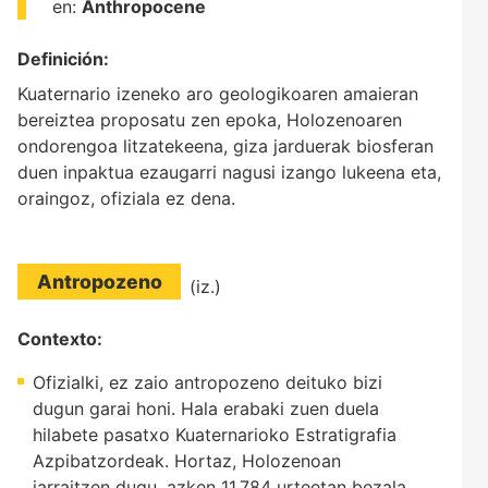
en:
Anthropocene
Definición:
Kuaternario izeneko aro geologikoaren amaieran
bereiztea proposatu zen epoka, Holozenoaren
ondorengoa litzatekeena, giza jarduerak biosferan
duen inpaktua ezaugarri nagusi izango lukeena eta,
oraingoz, ofiziala ez dena.
Antropozeno
(iz.)
Contexto:
Ofizialki, ez zaio antropozeno deituko bizi
dugun garai honi. Hala erabaki zuen duela
hilabete pasatxo Kuaternarioko Estratigrafia
Azpibatzordeak. Hortaz, Holozenoan
jarraitzen dugu, azken 11.784 urteetan bezala.