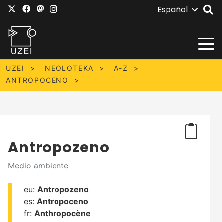
Español
UZEI
NEOLOTEKA
A-Z
ANTROPOCENO
Antropozeno
Medio ambiente
eu:
Antropozeno
es:
Antropoceno
fr:
Anthropocène