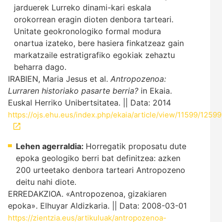
jarduerek Lurreko dinami-kari eskala
orokorrean eragin dioten denbora tarteari.
Unitate geokronologiko formal modura
onartua izateko, bere hasiera finkatzeaz gain
markatzaile estratigrafiko egokiak zehaztu
beharra dago.
IRABIEN, Maria Jesus et al.
Antropozenoa:
Lurraren historiako pasarte berria?
in Ekaia.
Euskal Herriko Unibertsitatea. || Data: 2014
https://ojs.ehu.eus/index.php/ekaia/article/view/11599/12599
Lehen agerraldia:
Horregatik proposatu dute
epoka geologiko berri bat definitzea: azken
200 urteetako denbora tarteari Antropozeno
deitu nahi diote.
ERREDAKZIOA. «Antropozenoa, gizakiaren
epoka». Elhuyar Aldizkaria. || Data: 2008-03-01
https://zientzia.eus/artikuluak/antropozenoa-