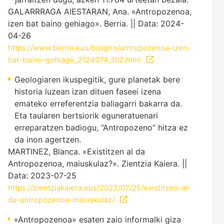
GALARRRAGA AIESTARAN, Ana. «Antropozenoa,
izen bat baino gehiago». Berria. || Data: 2024-
04-26
https://www.berria.eus/bizigiro/antropozenoa-izen-
bat-baino-gehiago_2124074_102.html
Geologiaren ikuspegitik, gure planetak bere
historia luzean izan dituen faseei izena
emateko erreferentzia baliagarri bakarra da.
Eta taularen bertsiorik eguneratuenari
erreparatzen badiogu, “Antropozeno” hitza ez
da inon agertzen.
MARTINEZ, Blanca. «Existitzen al da
Antropozenoa, maiuskulaz?». Zientzia Kaiera. ||
Data: 2023-07-25
https://zientziakaiera.eus/2023/07/25/existitzen-al-
da-antropozenoa-maiuskulaz/
«Antropozenoa» esaten zaio informalki giza