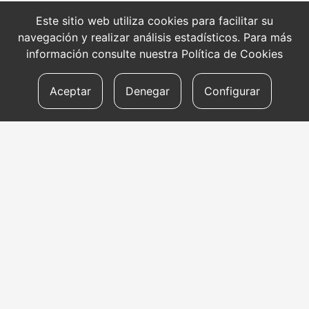
Este sitio web utiliza cookies para facilitar su
navegación y realizar análisis estadísticos. Para más
información consulte nuestra
Política de Cookies
Aceptar
Denegar
Configurar
CONTACTO
Dirección
Aldapeta kalea, 20 – 20009 Donostia
Teléfono
tel: +34 943 47 33 77