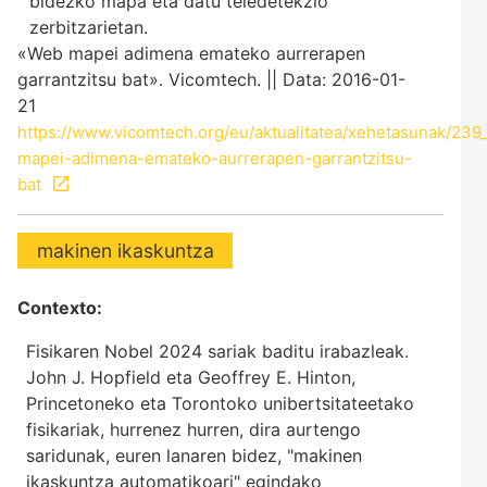
bidezko mapa eta datu teledetekzio
zerbitzarietan.
«Web mapei adimena emateko aurrerapen
garrantzitsu bat». Vicomtech. || Data: 2016-01-
21
https://www.vicomtech.org/eu/aktualitatea/xehetasunak/23
mapei-adimena-emateko-aurrerapen-garrantzitsu-
bat
makinen ikaskuntza
Contexto:
Fisikaren Nobel 2024 sariak baditu irabazleak.
John J. Hopfield eta Geoffrey E. Hinton,
Princetoneko eta Torontoko unibertsitateetako
fisikariak, hurrenez hurren, dira aurtengo
saridunak, euren lanaren bidez, "makinen
ikaskuntza automatikoari" egindako