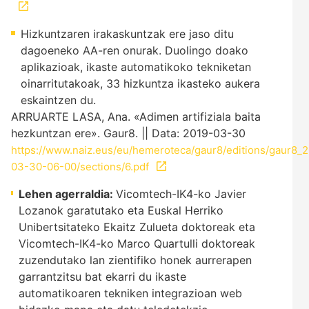
Hizkuntzaren irakaskuntzak ere jaso ditu
dagoeneko AA-ren onurak. Duolingo doako
aplikazioak, ikaste automatikoko tekniketan
oinarritutakoak, 33 hizkuntza ikasteko aukera
eskaintzen du.
ARRUARTE LASA, Ana. «Adimen artifiziala baita
hezkuntzan ere». Gaur8. || Data: 2019-03-30
https://www.naiz.eus/eu/hemeroteca/gaur8/editions/gaur8_
03-30-06-00/sections/6.pdf
Lehen agerraldia:
Vicomtech-IK4-ko Javier
Lozanok garatutako eta Euskal Herriko
Unibertsitateko Ekaitz Zulueta doktoreak eta
Vicomtech-IK4-ko Marco Quartulli doktoreak
zuzendutako lan zientifiko honek aurrerapen
garrantzitsu bat ekarri du ikaste
automatikoaren tekniken integrazioan web