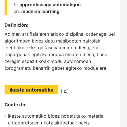
fr:
apprentissage automatique
en:
machine learning
Definición:
Adimen artifizialaren arloko diziplina, ordenagailuei
algoritmoen bidez datu masiboetan patroiak
identifikatzeko gaitasuna ematen diena, eta
iragarpenak egiteko modua ematen diena, baita
zeregin espezifikoak modu autonomoan
(programatu beharrik gabe) egiteko modua ere.
ikaste automatiko
(iz.)
Contexto:
Ikaste automatiko bidez hobetutako material
ultraporotsuen (ikatz aktibatuak nahiz