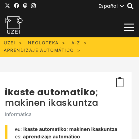
Español
UZEI
NEOLOTEKA
A-Z
APRENDIZAJE AUTOMÁTICO
ikaste automatiko
;
makinen ikaskuntza
Informática
eu:
ikaste automatiko;
makinen ikaskuntza
es:
aprendizaje automático