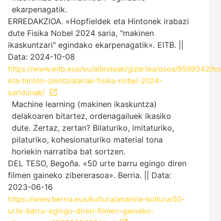
ekarpenagatik.
ERREDAKZIOA. «Hopfieldek eta Hintonek irabazi
dute Fisika Nobel 2024 saria, "makinen
ikaskuntzari" egindako ekarpenagatik». EITB. ||
Data: 2024-10-08
https://www.eitb.eus/eu/albisteak/gizartea/osoa/9599342/ho
eta-hinton-zientzialariak-fisika-nobel-2024-
saridunak/
Machine learning (makinen ikaskuntza)
delakoaren bitartez, ordenagailuek ikasiko
dute. Zertaz, zertan? Bilaturiko, imitaturiko,
pilaturiko, kohesionaturiko material tona
horiekin narratiba bat sortzen.
DEL TESO, Begoña. «50 urte barru egingo diren
filmen gaineko zibererasoa». Berria. || Data:
2023-06-16
https://www.berria.eus/kultura/analisia-kultura/50-
urte-barru-egingo-diren-filmen-gaineko-