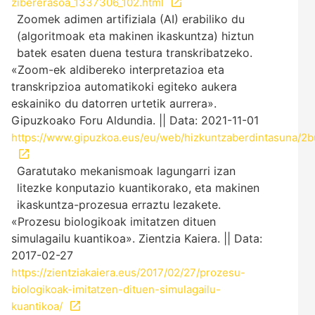
zibererasoa_1337306_102.html
Zoomek adimen artifiziala (AI) erabiliko du
(algoritmoak eta makinen ikaskuntza) hiztun
batek esaten duena testura transkribatzeko.
«Zoom-ek aldibereko interpretazioa eta
transkripzioa automatikoki egiteko aukera
eskainiko du datorren urtetik aurrera».
Gipuzkoako Foru Aldundia. || Data: 2021-11-01
https://www.gipuzkoa.eus/eu/web/hizkuntzaberdintasuna/2b
Garatutako mekanismoak lagungarri izan
litezke konputazio kuantikorako, eta makinen
ikaskuntza-prozesua erraztu lezakete.
«Prozesu biologikoak imitatzen dituen
simulagailu kuantikoa». Zientzia Kaiera. || Data:
2017-02-27
https://zientziakaiera.eus/2017/02/27/prozesu-
biologikoak-imitatzen-dituen-simulagailu-
kuantikoa/