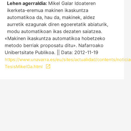
Lehen agerraldia:
Mikel Galar Idoateren
ikerketa-eremua makinen ikaskuntza
automatikoa da, hau da, makinek, aldez
aurretik ezagunak diren egoeretatik abiaturik,
modu automatikoan ikas dezaten saiatzea.
«Makinen ikaskuntza automatikoa hobetzeko
metodo berriak proposatu ditu». Nafarroako
Unibertsitate Publikoa. || Data: 2012-11-19
https://www.unavarra.es/eu/sites/actualidad/contents/notici
TesisMikelGa.html