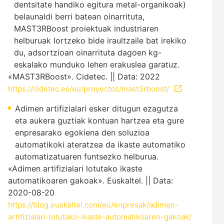
dentsitate handiko egitura metal-organikoak)
belaunaldi berri batean oinarrituta,
MAST3RBoost proiektuak industriaren
helburuak lortzeko bide iraultzaile bat irekiko
du, adsortzioan oinarrituta dagoen kg-
eskalako munduko lehen erakuslea garatuz.
«MAST3RBoost». Cidetec. || Data: 2022
https://cidetec.es/eu/proyectos/mast3rboost/
Adimen artifizialari esker ditugun ezagutza
eta aukera guztiak kontuan hartzea eta gure
enpresarako egokiena den soluzioa
automatikoki ateratzea da ikaste automatiko
automatizatuaren funtsezko helburua.
«Adimen artifizialari lotutako ikaste
automatikoaren gakoak». Euskaltel. || Data:
2020-08-20
https://blog.euskaltel.com/eu/enpresak/adimen-
artifizialari-lotutako-ikaste-automatikoaren-gakoak/