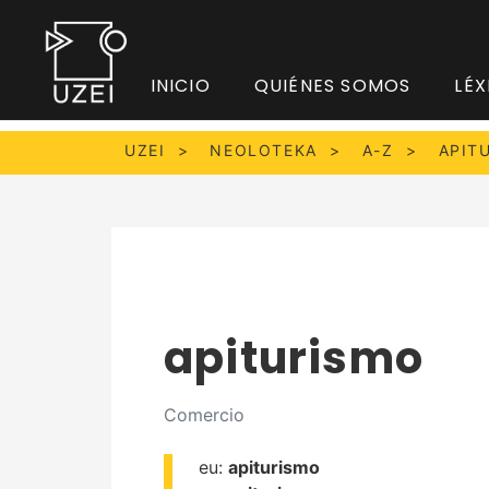
INICIO
QUIÉNES SOMOS
LÉX
UZEI
NEOLOTEKA
A-Z
APIT
apiturismo
Comercio
eu:
apiturismo