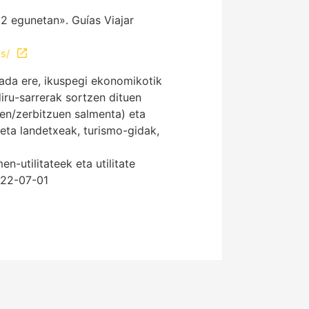
2 egunetan». Guías Viajar
s/
 bada ere, ikuspegi ekonomikotik
diru-sarrerak sortzen dituen
uen/zerbitzuen salmenta) eta
 eta landetxeak, turismo-gidak,
utilitateek eta utilitate
2022-07-01