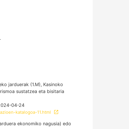
.
ko jarduerak (1.M), Kasinoko
rismoa sustatzea eta bisitaria
 2024-04-24
ikazioen-katalogoa-11.html
 jarduera ekonomiko nagusia) edo