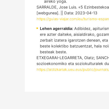
aireko yoga.
SARRALDE, Jose Luis. «5 Ezinbestekoak:
[webgunea]. || Data: 2023-04-13
https://guias-viajar.com/eu/turismo-esp
Lehen agerraldia:
Adibidez, apituris
ere azter daiteke, aisialdirako, goza
zerbait izatera igarotzen denean, et
beste kolektibo batzuentzat, hala nol
besteak beste.
ETXEGARAI-LEGARRETA, Olatz; SANCHEZ-F
sozioekonomiko eta soziokulturalek dut
https://aldizkariak.ueu.eus/public/journa