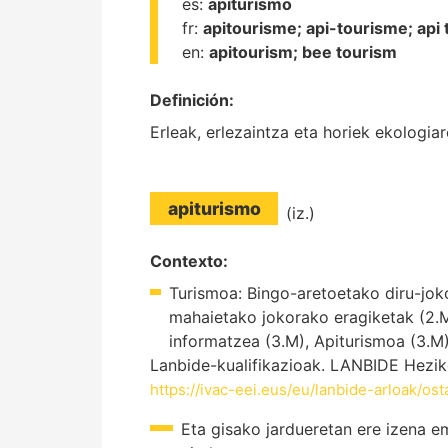
es:
apiturismo
fr:
apitourisme;
api-tourisme;
api
en:
apitourism;
bee tourism
Definición:
Erleak, erlezaintza eta horiek ekologia
apiturismo
(iz.)
Contexto:
Turismoa: Bingo-aretoetako diru-jok
mahaietako jokorako eragiketak (2.M)
informatzea (3.M), Apiturismoa (3.M)
Lanbide-kualifikazioak. LANBIDE Hezik
https://ivac-eei.eus/eu/lanbide-arloak/ost
Eta gisako jardueretan ere izena 