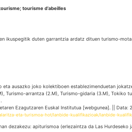
 tourisme;
tourisme d’abeilles
ren ikuspegitik duten garrantzia ardatz dituen turismo-mota
o eta ausazko joko kolektiboen establezimenduetan jokatze
, Turismo-arrantza (2.M), Turismo-gidaria (3.M), Tokiko tu
.
etaren Ezagutzaren Euskal Institutua [webgunea]. || Data:
alaritza-eta-turismoa-hot/lanbide-kualifikazioak/lanbide-kualif
eman dezakezu: apiturismoa (erlezaintza da Las Hurdeseko