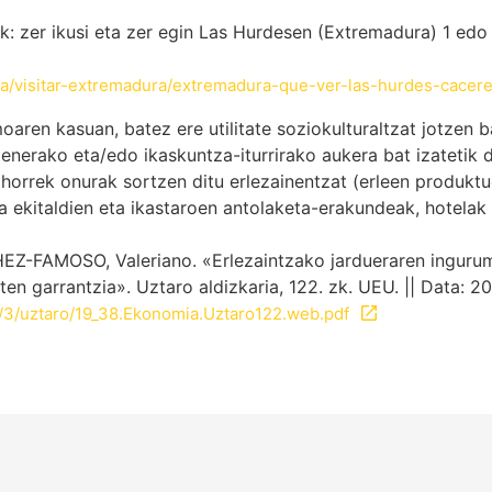
 zer ikusi eta zer egin Las Hurdesen (Extremadura) 1 edo 
ana/visitar-extremadura/extremadura-que-ver-las-hurdes-cacere
moaren kasuan, batez ere utilitate soziokulturaltzat jotzen
menerako eta/edo ikaskuntza-iturrirako aukera bat izatetik 
a horrek onurak sortzen ditu erlezainentzat (erleen produkt
a ekitaldien eta ikastaroen antolaketa-erakundeak, hotelak
AMOSO, Valeriano. «Erlezaintzako jardueraren ingurumen-
en garrantzia». Uztaro aldizkaria, 122. zk. UEU. || Data: 
ls/3/uztaro/19_38.Ekonomia.Uztaro122.web.pdf