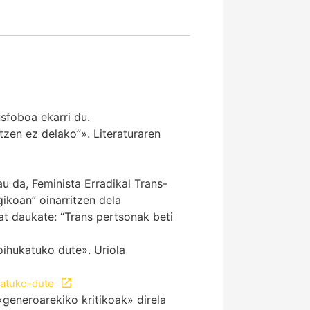
nsfoboa ekarri du.
zen ez delako”». Literaturaren
u da, Feminista Erradikal Trans-
gikoan” oinarritzen dela
at daukate: “Trans pertsonak beti
ihukatuko dute». Uriola
katuko-dute
«generoarekiko kritikoak» direla