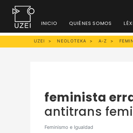
INICIO
QUIÉNES SOMOS
LÉX
UZEI
NEOLOTEKA
A-Z
FEMI
feminista err
antitrans femi
Feminismo e Igualdad