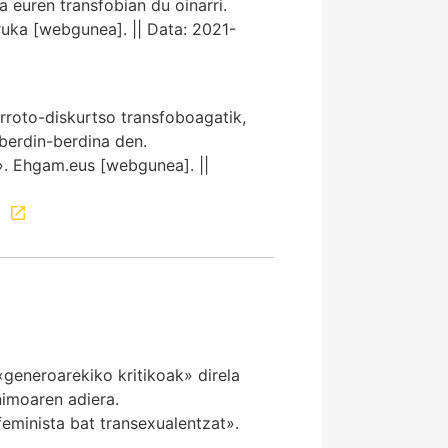
 euren transfobian du oinarri.
ruka [webgunea]. || Data: 2021-
rroto-diskurtso transfoboagatik,
berdin-berdina den.
. Ehgam.eus [webgunea]. ||
«generoarekiko kritikoak» direla
imoaren adiera.
minista bat transexualentzat».