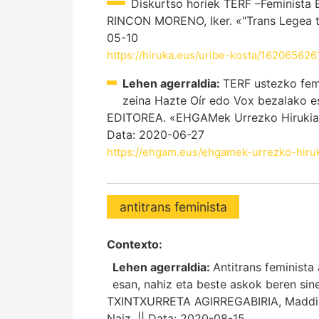
Diskurtso horiek TERF –Feminista E
RINCON MORENO, Iker. «"Trans Legea tr
05-10
https://hiruka.eus/uribe-kosta/16206562
Lehen agerraldia:
TERF ustezko femi
zeina Hazte Oír edo Vox bezalako es
EDITOREA. «EHGAMek Urrezko Hirukia 2
Data: 2020-06-27
https://ehgam.eus/ehgamek-urrezko-hiru
antitrans feminista
Contexto:
Lehen agerraldia:
Antitrans feminista
esan, nahiz eta beste askok beren si
TXINTXURRETA AGIRREGABIRIA, Maddi. «I
Naiz. || Data: 2020-08-15