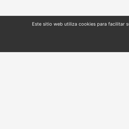
Este sitio web utiliza cookies para facilitar
CONTACTO
INICIO
Dirección
Quiénes somos
Aldapeta kalea, 20 – 20009
Léxico y diccionario