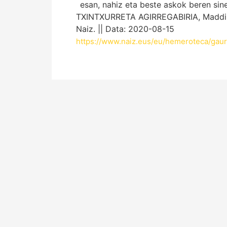
esan, nahiz eta beste askok beren si
TXINTXURRETA AGIRREGABIRIA, Maddi. «I
Naiz. || Data: 2020-08-15
https://www.naiz.eus/eu/hemeroteca/gaur