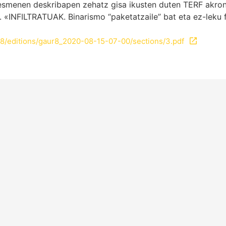
nesmenen deskribapen zehatz gisa ikusten duten TERF akron
NFILTRATUAK. Binarismo “paketatzaile” bat eta ez-leku fe
8/editions/gaur8_2020-08-15-07-00/sections/3.pdf