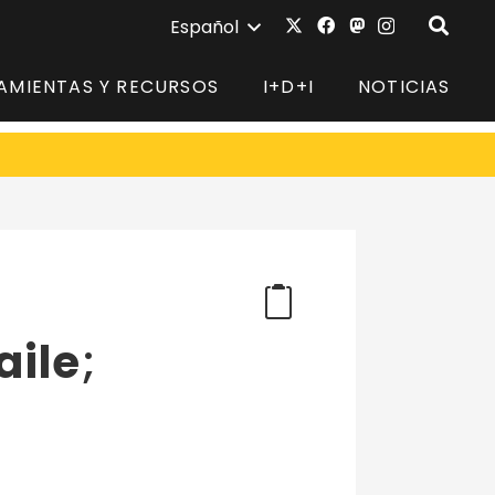
Español
AMIENTAS Y RECURSOS
I+D+I
NOTICIAS
aile
;