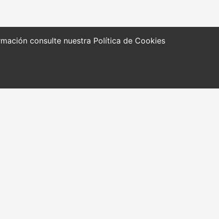
formación consulte nuestra
Política de Cookies
RRAMIENTAS Y
Quiénes somos
CURSOS
NOTICIAS
ccionarios