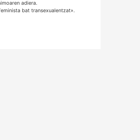
imoaren adiera.
minista bat transexualentzat».