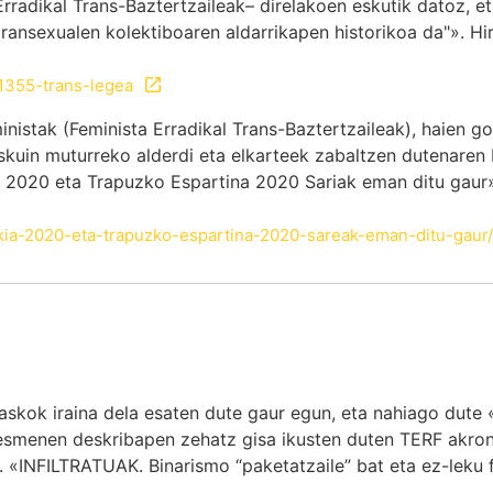
rradikal Trans-Baztertzaileak– direlakoen eskutik datoz, eta
ansexualen kolektiboaren aldarrikapen historikoa da"». Hi
61355-trans-legea
nistak (Feminista Erradikal Trans-Baztertzaileak), haien go
kuin muturreko alderdi eta elkarteek zabaltzen dutenaren 
020 eta Trapuzko Espartina 2020 Sariak eman ditu gaur»
kia-2020-eta-trapuzko-espartina-2020-sareak-eman-ditu-gaur/
 askok iraina dela esaten dute gaur egun, eta nahiago dute 
nesmenen deskribapen zehatz gisa ikusten duten TERF akron
NFILTRATUAK. Binarismo “paketatzaile” bat eta ez-leku fe