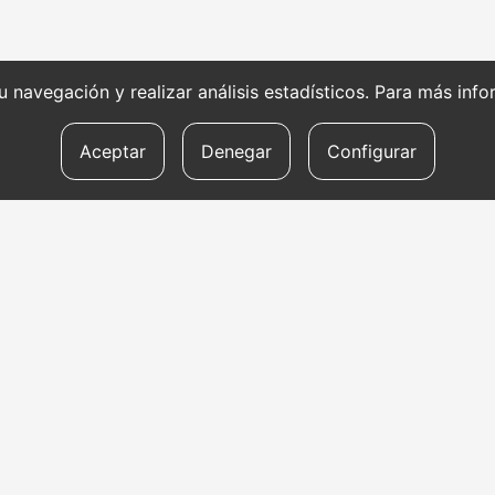
 su navegación y realizar análisis estadísticos. Para más in
Aceptar
Denegar
Configurar
SERVICIOS DE
HE
TRADUCCIÓN
RE
Solicitar presupuesto
Di
s