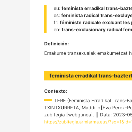
eu:
feminista erradikal trans-bazt
es:
feminista radical trans-excluy
fr:
féministe radicale excluant le
en:
trans-exclusionary radical fem
Definición:
Emakume transexualak emakumetzat hart
feminista erradikal trans-bazter
Contexto:
TERF (Feminista Erradikal Trans-Ba
TXINTXURRETA, Maddi. «[Eva Perez-Pons]
zubitegia [webgunea]. || Data: 2023-0
https://zubitegia.armiarma.eus/?so=1&id