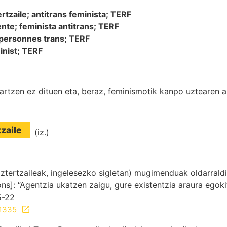
ertzaile;
antitrans feminista;
TERF
ente;
feminista antitrans;
TERF
s personnes trans;
TERF
inist;
TERF
zen ez dituen eta, beraz, feminismotik kanpo uztearen a
tzaile
(iz.)
ztertzaileak, ingelesezko sigletan) mugimenduak oldarraldi
: “Agentzia ukatzen zaigu, gure existentzia araura egokit
5-22
=1335