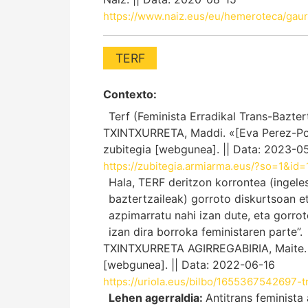
https://www.naiz.eus/eu/hemeroteca/gaur
TERF
Contexto:
Terf (Feminista Erradikal Trans-Bazter
TXINTXURRETA, Maddi. «[Eva Perez-Pons]
zubitegia [webgunea]. || Data: 2023-0
https://zubitegia.armiarma.eus/?so=1&id
Hala, TERF deritzon korrontea (ingele
baztertzaileak) gorroto diskurtsoan et
azpimarratu nahi izan dute, eta gorro
izan dira borroka feministaren parte”.
TXINTXURRETA AGIRREGABIRIA, Maite. «T
[webgunea]. || Data: 2022-06-16
https://uriola.eus/bilbo/1655367542697-
Lehen agerraldia:
Antitrans feminista