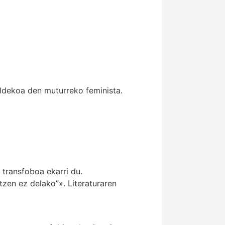
ldekoa den muturreko feminista.
 transfoboa ekarri du.
zen ez delako”». Literaturaren