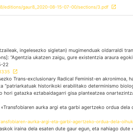
8/editions/gaur8_2020-08-15-07-00/sections/3.pdf
tzaileak, ingelesezko sigletan) mugimenduak oldarraldi tra
: “Agentzia ukatzen zaigu, gure existentzia araura egokit
5-22
=1335
sezko Trans-exclusionary Radical Feminist-en akronimoa, ha
a “patriarkatuak historikoki erabilitako determinismo biolo
to hori gatazka eztabaidagarri gisa planteatzea onartezintz
ransfobiaren aurka argi eta garbi agertzeko ordua dela o
transfobiaren-aurka-argi-eta-garbi-agertzeko-ordua-dela-oihu
 askok iraina dela esaten dute gaur egun, eta nahiago dute 