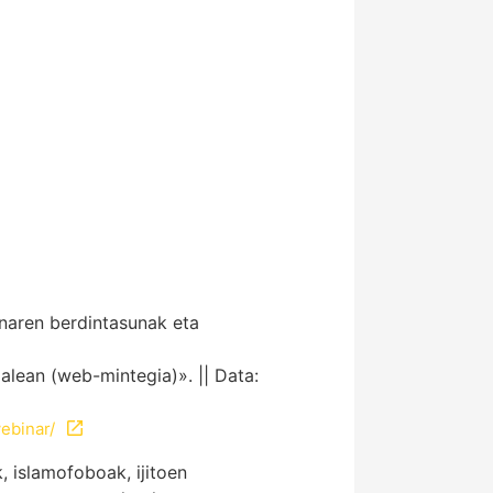
onaren berdintasunak eta
lean (web-mintegia)». || Data:
ebinar/
 islamofoboak, ijitoen