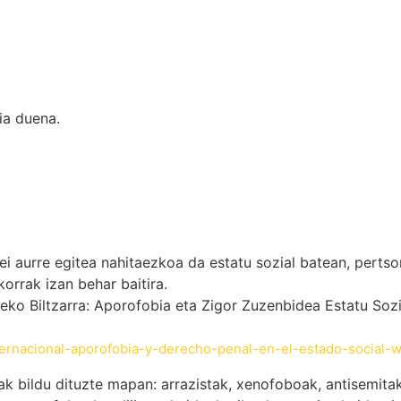
ia duena.
i aurre egitea nahitaezkoa da estatu sozial batean, perts
orrak izan behar baitira.
Biltzarra: Aporofobia eta Zigor Zuzenbidea Estatu Sozia
ternacional-aporofobia-y-derecho-penal-en-el-estado-social-w
 bildu dituzte mapan: arrazistak, xenofoboak, antisemitak,