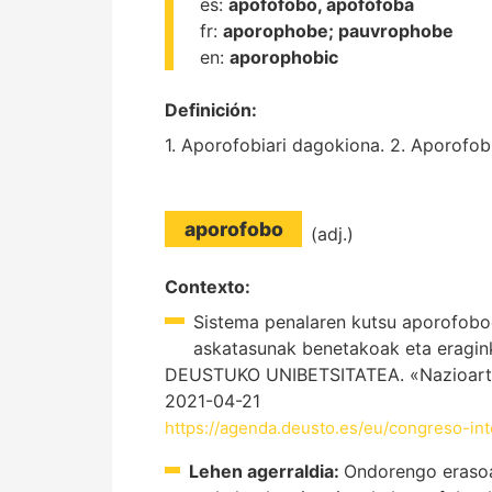
es:
apofófobo, apofófoba
fr:
aporophobe;
pauvrophobe
en:
aporophobic
Definición:
1. Aporofobiari dagokiona. 2. Aporofob
aporofobo
(adj.)
Contexto:
Sistema penalaren kutsu aporofoboe
askatasunak benetakoak eta eragink
DEUSTUKO UNIBETSITATEA. «Nazioarteko 
2021-04-21
https://agenda.deusto.es/eu/congreso-in
Lehen agerraldia:
Ondorengo erasoak