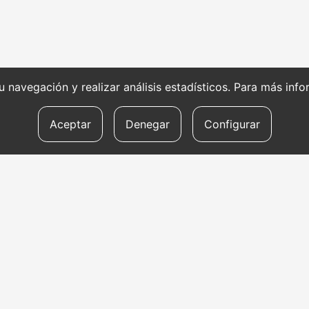
 su navegación y realizar análisis estadísticos. Para más in
Aceptar
Denegar
Configurar
SERVICIOS DE
HE
TRADUCCIÓN
RE