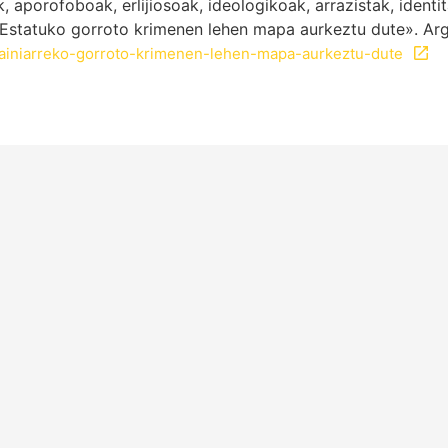
aporofoboak, erlijiosoak, ideologikoak, arrazistak, identi
Estatuko gorroto krimenen lehen mapa aurkeztu dute». Argi
spainiarreko-gorroto-krimenen-lehen-mapa-aurkeztu-dute