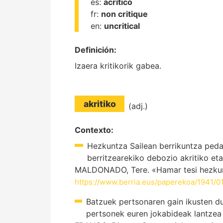
es:
acrítico
fr:
non critique
en:
uncritical
Definición:
Izaera kritikorik gabea.
akritiko
(adj.)
Contexto:
Hezkuntza Sailean berrikuntza ped
berritzearekiko debozio akritiko et
MALDONADO, Tere. «Hamar tesi hezkuntza
https://www.berria.eus/paperekoa/1941/0
Batzuek pertsonaren gain ikusten dut
pertsonek euren jokabideak lantze