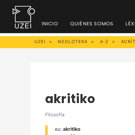
INICIO
QUIÉNES SOMOS
LÉX
UZEI
NEOLOTEKA
A-Z
ACRÍ
akritiko
Filosofía
eu:
akritiko