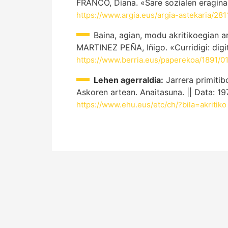
FRANCO, Diana. «Sare sozialen eragina 
https://www.argia.eus/argia-astekaria/281
Baina, agian, modu akritikoegian ar
MARTINEZ PEÑA, Iñigo. «Curridigi: digita
https://www.berria.eus/paperekoa/1891/017
Lehen agerraldia:
Jarrera primitib
Askoren artean. Anaitasuna. || Data: 19
https://www.ehu.eus/etc/ch/?bila=akritiko