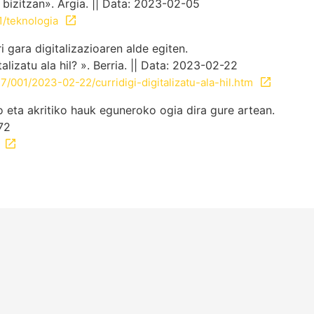
bizitzan». Argia. || Data: 2023-02-05
1/teknologia
i gara digitalizazioaren alde egiten.
lizatu ala hil? ». Berria. || Data: 2023-02-22
/001/2023-02-22/curridigi-digitalizatu-ala-hil.htm
o eta akritiko hauk eguneroko ogia dira gure artean.
72