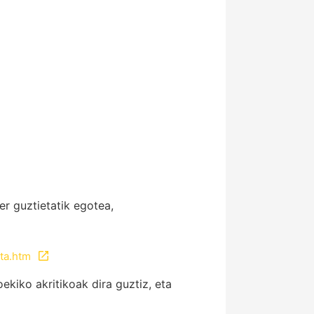
r guztietatik egotea,
ta.htm
ekiko akritikoak dira guztiz, eta