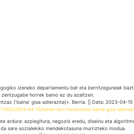
agogiko izeneko departamentu bat eta
berritzeguneak
bazte
a zentzugabe horrek baino ez du azaltzen.
z ('baina' gisa adierazita)». Berria. || Data: 2023-04-15
17/003/2023-04-15/hamar-tesi-hezkuntzaz-baina-gisa-adierazi
e ardura: azpiegitura, negozio eredu, diseinu eta algoritmo
a da sare sozialekiko mendekotasuna murrizteko modua.