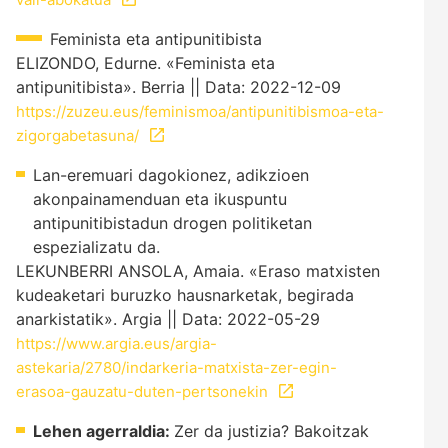
Feminista eta antipunitibista
ELIZONDO, Edurne. «Feminista eta
antipunitibista». Berria || Data: 2022-12-09
https://zuzeu.eus/feminismoa/antipunitibismoa-eta-
zigorgabetasuna/
Lan-eremuari dagokionez, adikzioen
akonpainamenduan eta ikuspuntu
antipunitibistadun drogen politiketan
espezializatu da.
LEKUNBERRI ANSOLA, Amaia. «Eraso matxisten
kudeaketari buruzko hausnarketak, begirada
anarkistatik». Argia || Data: 2022-05-29
https://www.argia.eus/argia-
astekaria/2780/indarkeria-matxista-zer-egin-
erasoa-gauzatu-duten-pertsonekin
Lehen agerraldia:
Zer da justizia? Bakoitzak