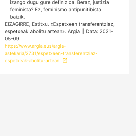
izango dugu gure definizioa. Beraz, justizia
feminista? Ez, feminismo antipunitibista
baizik.
EIZAGIRRE, Estitxu. «Espetxeen transferentziaz,
espetxeak abolitu artean». Argia || Data: 2021-
05-09
https://www.argia.eus/argia-
astekaria/2731/espetxeen-transferentziaz-
espetxeak-abolitu-artean