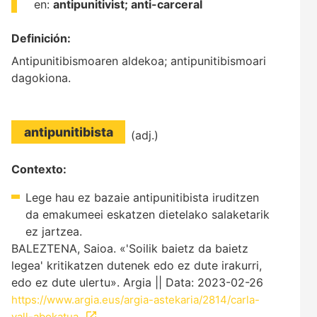
en:
antipunitivist;
anti-carceral
Definición:
Antipunitibismoaren aldekoa; antipunitibismoari
dagokiona.
antipunitibista
(adj.)
Contexto:
Lege hau ez bazaie antipunitibista iruditzen
da emakumeei eskatzen dietelako salaketarik
ez jartzea.
BALEZTENA, Saioa. «'Soilik baietz da baietz
legea' kritikatzen dutenek edo ez dute irakurri,
edo ez dute ulertu». Argia || Data: 2023-02-26
https://www.argia.eus/argia-astekaria/2814/carla-
vall-abokatua