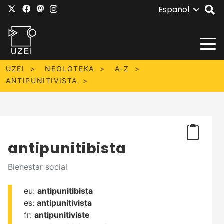
Español
UZEI
NEOLOTEKA
A-Z
ANTIPUNITIVISTA
antipunitibista
Bienestar social
eu:
antipunitibista
es:
antipunitivista
fr:
antipunitiviste