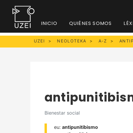
INICIO
QUIÉNES SOMOS
LÉX
UZEI
NEOLOTEKA
A-Z
ANTI
antipunitibi
Bienestar social
eu:
antipunitibismo