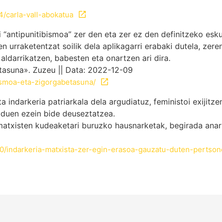
4/carla-vall-abokatua
i “antipunitibismoa” zer den eta zer ez den definitzeko es
urraketentzat soilik dela aplikagarri erabaki dutela, zere
aldarrikatzen, babesten eta onartzen ari dira.
tasuna». Zuzeu || Data: 2022-12-09
ismoa-eta-zigorgabetasuna/
ta indarkeria patriarkala dela argudiatuz, feministoi exijitz
n duen ezein bide deuseztatzea.
isten kudeaketari buruzko hausnarketak, begirada anarkis
80/indarkeria-matxista-zer-egin-erasoa-gauzatu-duten-pertson