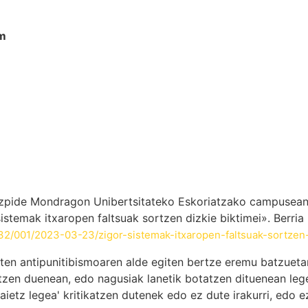
sm
hizpide Mondragon Unibertsitateko Eskoriatzako campusean
temak itxaropen faltsuak sortzen dizkie biktimei». Berria
32/001/2023-03-23/zigor-sistemak-itxaropen-faltsuak-sortzen-
uten antipunitibismoaren alde egiten bertze eremu batzuetan
tzen duenean, edo nagusiak lanetik botatzen dituenean leg
ietz legea' kritikatzen dutenek edo ez dute irakurri, edo ez