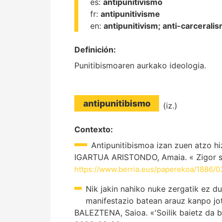
es:
antipunitivismo
fr:
antipunitivisme
en:
antipunitivism;
anti-carcerali
Definición:
Punitibismoaren aurkako ideologia.
antipunitibismo
(iz.)
Contexto:
Antipunitibismoa izan zuen atzo 
IGARTUA ARISTONDO, Amaia. « Zigor sis
https://www.berria.eus/paperekoa/1886/0
Nik jakin nahiko nuke zergatik ez d
manifestazio batean arauz kanpo jo
BALEZTENA, Saioa. «'Soilik baietz da ba