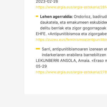
2023-02-26
https://www.argia.eus/argia-astekaria/281
Lehen agerraldia:
Ondorioz, badirud
daukatela, eta emakumeen eskubideen 
delitu berriak eta zigor gogorragoak 
EHFE. «Antipunitibismoa eta zigorgabe
https://zuzeu.eus/feminismoa/antipunitib
Sarri, antipunitibismoaren izenean e
indarkeriaren erabilera barnebiltze
LEKUNBERRI ANSOLA, Amaia. «Eraso matx
05-29
https://www.argia.eus/argia-astekaria/27