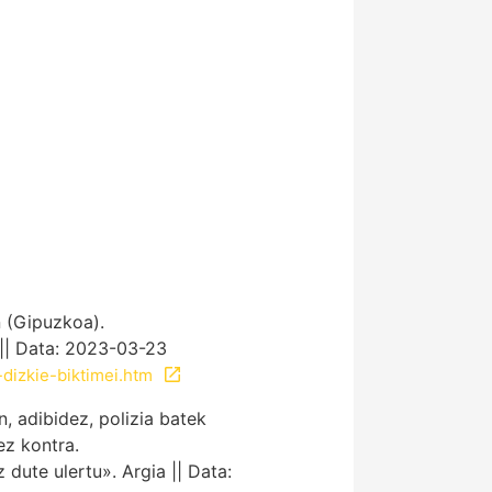
 (Gipuzkoa).
 || Data: 2023-03-23
dizkie-biktimei.htm
, adibidez, polizia batek
ez kontra.
 dute ulertu». Argia || Data: