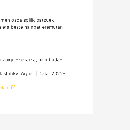
kumen osoa soilik batzuek
n eta beste hainbat eremutan
en zaigu –zeharka, nahi bada–
tatik». Argia || Data: 2022-
ekin