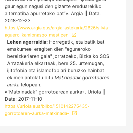
gaur egun nagusi den gizarte ereduarekiko
alternatiba apurretako bat”». Argia || Data:
2018-12-23
https://www.argia.eus/argia-astekaria/2626/silvia-
aguero-kamipnasqo-mestipen
Lehen agerraldia:
Horregatik, eta batik bat
emakumeei eragiten dien "eguneroko
bereizkeriaren gaia" jorratzeko, Bizkaiko SOS
Arrazakeria elkarteak, bere 25. urtemugan,
ijitofobia eta islamofobiari buruzko hainbat
ekimen antolatu ditu
Matxinadak gorrotoaren
aurka
lelopean.
«"Matxinadak" gorrotoarean aurka». Uriola ||
Data: 2017-11-10
https://uriola.eus/bilbo/1510142275435-
gorrotoaren-aurka-matxinada-