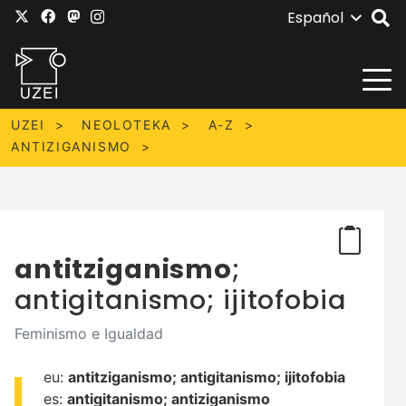
Español
UZEI
NEOLOTEKA
A-Z
ANTIZIGANISMO
antitziganismo
;
antigitanismo; ijitofobia
Feminismo e Igualdad
eu:
antitziganismo;
antigitanismo;
ijitofobia
es:
antigitanismo;
antiziganismo