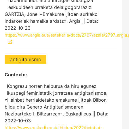
nabarmenduz eta antitziganismoa giza
eskubideen urraketa dela gogoraraziz.
GARTZIA, Jone. «Emakume ijitoen aurkako
indarkeriak hamaika ardatz». Argia || Data:
2022-10-23
https://www.argia.eus/astekaria/docs/2797/azala/2797_argia.
antigitanismo
Contexto:
Kongresu horren helburua da hiru egunez
ikuspegi feministatik jorratzea antigitanismoa.
«Hainbat herrialdetako emakume ijitoak Bilbon
bildu dira Genero Antigitanismoaren
Nazioarteko I. Biltzarrean». Euskadi.eus || Data:
2022-10-03
https://www.euskadi.eus/albistea/2022/hainbat-