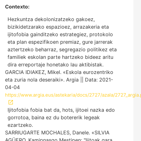
Contexto:
Hezkuntza dekolonizatzeko gakoez,
bizikidetzarako espazioez, arrazakeria eta
ijitofobia gainditzeko estrategiez, protokolo
eta plan espezifikoen premiaz, gure jarrerak
aztertzeko beharraz, segregazio politikez eta
familiek eskolan parte hartzeko bideez aritu
dira erreportaje honetako lau aktibistak.
GARCIA IDIAKEZ, Mikel. «Eskola eurozentriko
eta zuria nola deseraiki». Argia || Data: 2021-
04-04
https://www.argia.eus/astekaria/docs/2727/azala/2727_argia.
Ijitofobia fobia bat da, hots, ijitoei nazka edo
gorrotoa, baina ez du botererik legeak
ezartzeko.
SARRIUGARTE MOCHALES, Danele. «SILVIA
AGÜERO. Kamipnasqo Mestipen: "Ijitoak gara