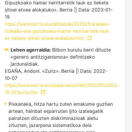
Gipuzkoako hamar herritarretik lauk ez liekete
ijitoei etxea alokatuko». Berria || Data: 2023-01-
19
https://www.berria.eus/albisteak/223325/arabako-
bizkaiko-eta-gipuzkoako-hamar-herritarretik-lauk-
ez-liekete-ijitoei-etxea-alokatuko.htm
Lehen agerraldia:
Bilbon burutu berri dituzte
«genero antitziganismoa» definitzeko
jardunaldiak.
EGAÑA, Andoni. «Zuriz». Berria || Data: 2022-
10-07
https://www.berria.eus/paperekoa/1881/022/001/2022-
10-07/zuriz.htm
Pixkanaka, hitza hartu zuten emakume guztien
artean, hainbat esparrutan ijito izateagatik
pairatzen dituzten diskriminazioak aletu
zituzten, jazarpena sistematikoa dela