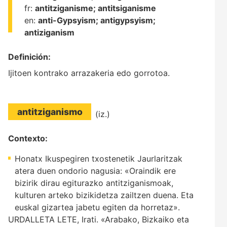
fr:
antitziganisme;
antitsiganisme
en:
anti-Gypsyism;
antigypsyism;
antiziganism
Definición:
Ijitoen kontrako arrazakeria edo gorrotoa.
antitziganismo
(iz.)
Contexto:
Honatx Ikuspegiren txostenetik Jaurlaritzak
atera duen ondorio nagusia: «Oraindik ere
bizirik dirau egiturazko antitziganismoak,
kulturen arteko bizikidetza zailtzen duena. Eta
euskal gizartea jabetu egiten da horretaz».
URDALLETA LETE, Irati. «Arabako, Bizkaiko eta