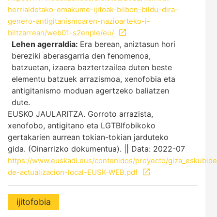
herrialdetako-emakume-ijitoak-bilbon-bildu-dira-
genero-antigitanismoaren-nazioarteko-i-
biltzarrean/web01-s2enple/eu/
Lehen agerraldia:
Era berean, aniztasun hori
bereziki aberasgarria den fenomenoa,
batzuetan, izaera baztertzailea duten beste
elementu batzuek arrazismoa, xenofobia eta
antigitanismo moduan agertzeko baliatzen
dute.
EUSKO JAULARITZA. Gorroto arrazista,
xenofobo, antigitano eta LGTBIfobikoko
gertakarien aurrean tokian-tokian jarduteko
gida. (Oinarrizko dokumentua). || Data: 2022-07
https://www.euskadi.eus/contenidos/proyecto/giza_eskubide
de-actualizacion-local-EUSK-WEB.pdf
ijitofobia