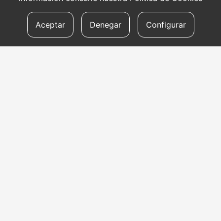
Aceptar
Denegar
Configurar
CONTACTO
Dirección
Aldapeta kalea, 20 – 20009 Donostia
Teléfono
tel: +34 943 47 33 77
Dirección electrónica:
uzei@uzei.eus