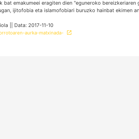
ik bat emakumeei eragiten dien "eguneroko bereizkeriaren 
gan, ijitofobia eta islamofobiari buruzko hainbat ekimen a
ola || Data: 2017-11-10
gorrotoaren-aurka-matxinada-