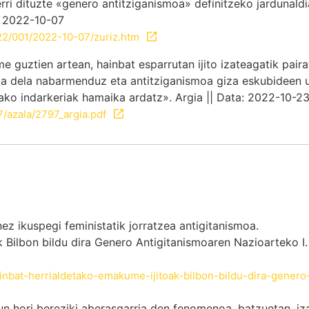
rri dituzte «genero antitziganismoa» definitzeko jardunaldi
: 2022-10-07
22/001/2022-10-07/zuriz.htm
 guztien artean, hainbat esparrutan ijito izateagatik pair
koa dela nabarmenduz eta antitziganismoa giza eskubideen 
ko indarkeriak hamaika ardatz». Argia || Data: 2022-10-2
7/azala/2797_argia.pdf
ez ikuspegi feministatik jorratzea antigitanismoa.
Bilbon bildu dira Genero Antigitanismoaren Nazioarteko I. 
inbat-herrialdetako-emakume-ijitoak-bilbon-bildu-dira-genero
un hori bereziki aberasgarria den fenomenoa, batzuetan, iz