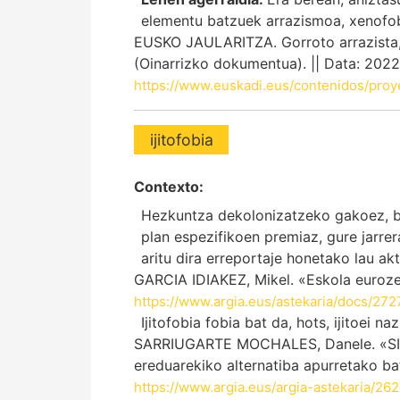
elementu batzuek arrazismoa, xenofob
EUSKO JAULARITZA. Gorroto arrazista, 
(Oinarrizko dokumentua). || Data: 202
https://www.euskadi.eus/contenidos/proy
ijitofobia
Contexto:
Hezkuntza dekolonizatzeko gakoez, biz
plan espezifikoen premiaz, gure jarre
aritu dira erreportaje honetako lau akt
GARCIA IDIAKEZ, Mikel. «Eskola eurozen
https://www.argia.eus/astekaria/docs/272
Ijitofobia fobia bat da, hots, ijitoei 
SARRIUGARTE MOCHALES, Danele. «SILV
ereduarekiko alternatiba apurretako bat
https://www.argia.eus/argia-astekaria/2