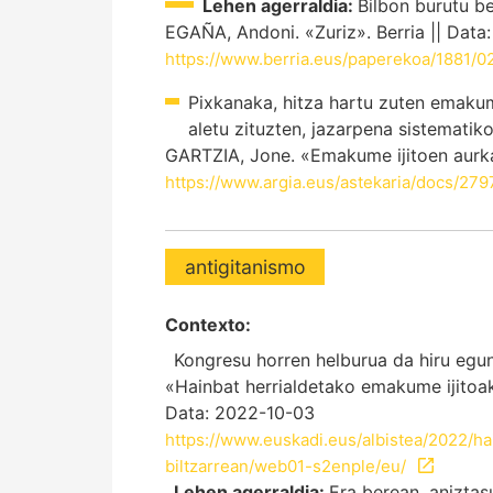
Lehen agerraldia:
Bilbon burutu be
EGAÑA, Andoni. «Zuriz». Berria || Data
https://www.berria.eus/paperekoa/1881/0
Pixkanaka, hitza hartu zuten emakume
aletu zituzten, jazarpena sistemati
GARTZIA, Jone. «Emakume ijitoen aurka
https://www.argia.eus/astekaria/docs/279
antigitanismo
Contexto:
Kongresu horren helburua da hiru egun
«Hainbat herrialdetako emakume ijitoak 
Data: 2022-10-03
https://www.euskadi.eus/albistea/2022/ha
biltzarrean/web01-s2enple/eu/
Lehen agerraldia:
Era berean, aniztas