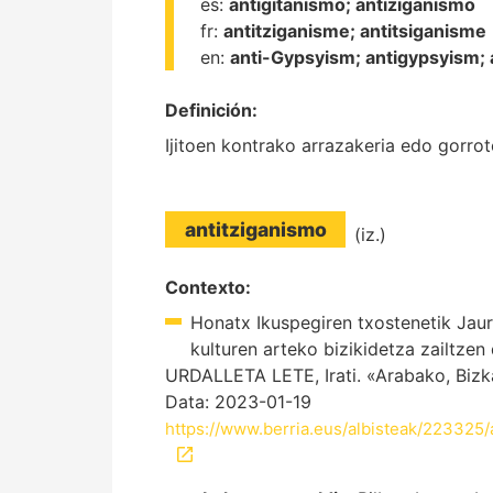
es:
antigitanismo;
antiziganismo
fr:
antitziganisme;
antitsiganisme
en:
anti-Gypsyism;
antigypsyism;
Definición:
Ijitoen kontrako arrazakeria edo gorrot
antitziganismo
(iz.)
Contexto:
Honatx Ikuspegiren txostenetik Jaurl
kulturen arteko bizikidetza zailtzen
URDALLETA LETE, Irati. «Arabako, Bizkai
Data: 2023-01-19
https://www.berria.eus/albisteak/223325/