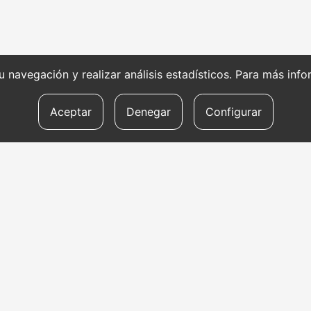
 su navegación y realizar análisis estadísticos. Para más in
Aceptar
Denegar
Configurar
SERVICIOS DE
HE
TRADUCCIÓN
RE