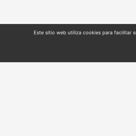
Este sitio web utiliza cookies para facilitar
CONTACTO
INICIO
Dirección
Quiénes somos