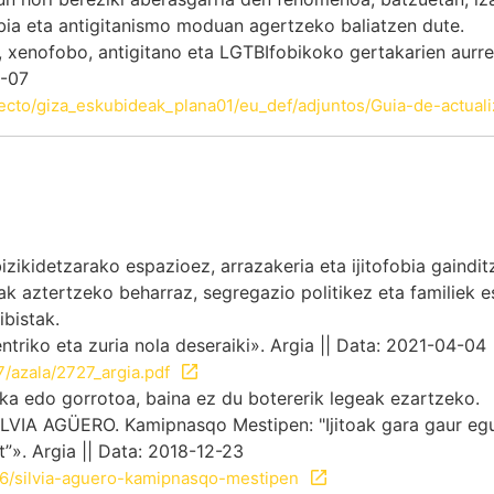
ia eta antigitanismo moduan agertzeko baliatzen dute.
xenofobo, antigitano eta LGTBIfobikoko gertakarien aurrea
2-07
ecto/giza_eskubideak_plana01/eu_def/adjuntos/Guia-de-actual
ikidetzarako espazioez, arrazakeria eta ijitofobia gaindit
rak aztertzeko beharraz, segregazio politikez eta familiek 
ibistak.
triko eta zuria nola deseraiki». Argia || Data: 2021-04-04
7/azala/2727_argia.pdf
nazka edo gorrotoa, baina ez du botererik legeak ezartzeko.
IA AGÜERO. Kamipnasqo Mestipen: "Ijitoak gara gaur egu
”». Argia || Data: 2018-12-23
626/silvia-aguero-kamipnasqo-mestipen