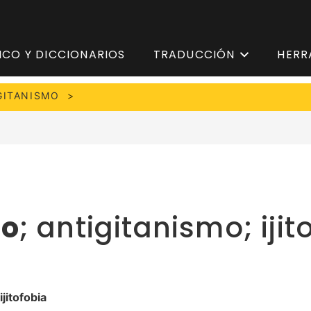
ICO Y DICCIONARIOS
TRADUCCIÓN
HERR
GITANISMO
mo
; antigitanismo; ijit
ijitofobia