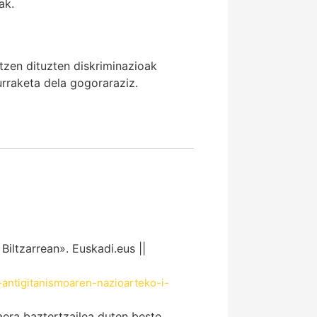
ak.
atzen dituzten diskriminazioak
urraketa dela gogoraraziz.
3
Biltzarrean». Euskadi.eus ||
-antigitanismoaren-nazioarteko-i-
aera baztertzailea duten beste