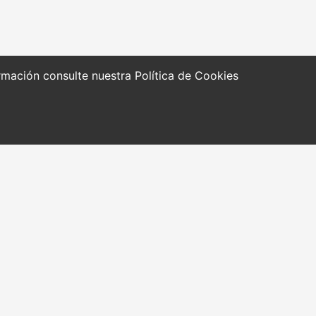
formación consulte nuestra
Política de Cookies
RRAMIENTAS Y
Quiénes somos
CURSOS
NOTICIAS