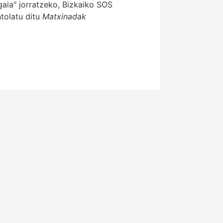
gaia" jorratzeko, Bizkaiko SOS
ntolatu ditu
Matxinadak