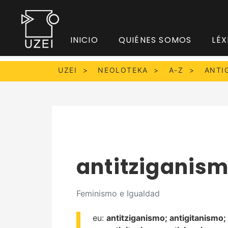
INICIO
QUIÉNES SOMOS
LÉX
UZEI
NEOLOTEKA
A-Z
ANTI
antitziganis
Feminismo e Igualdad
eu:
antitziganismo;
antigitanismo;