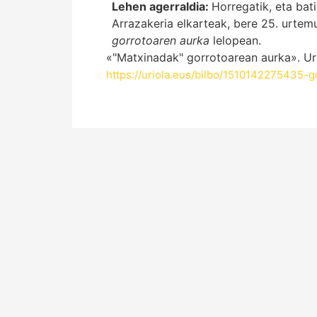
Lehen agerraldia:
Horregatik, eta bat
Arrazakeria elkarteak, bere 25. urtemu
gorrotoaren aurka
lelopean.
«"Matxinadak" gorrotoarean aurka». Uri
https://uriola.eus/bilbo/1510142275435-