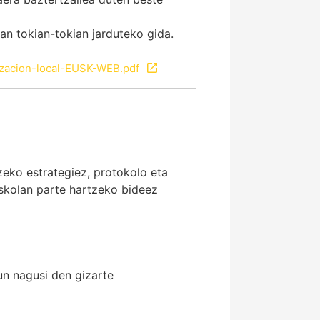
n tokian-tokian jarduteko gida.
izacion-local-EUSK-WEB.pdf
zeko estrategiez, protokolo eta
eskolan parte hartzeko bideez
n nagusi den gizarte