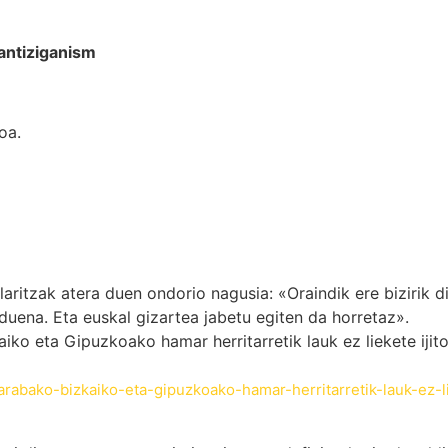
antiziganism
oa.
aritzak atera duen ondorio nagusia: «Oraindik ere bizirik d
 duena. Eta euskal gizartea jabetu egiten da horretaz».
ko eta Gipuzkoako hamar herritarretik lauk ez liekete ijitoe
arabako-bizkaiko-eta-gipuzkoako-hamar-herritarretik-lauk-ez-li