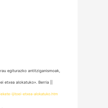
irau egiturazko antitziganismoak,
i etxea alokatuko». Berria ||
ekete-ijitoei-etxea-alokatuko.htm