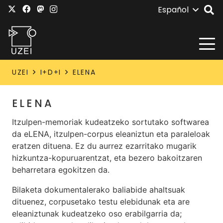
Español
UZEI
I+D+I
ELENA
ELENA
Itzulpen-memoriak kudeatzeko sortutako softwarea
da eLENA, itzulpen-corpus eleaniztun eta paraleloak
eratzen dituena. Ez du aurrez ezarritako mugarik
hizkuntza-kopuruarentzat, eta bezero bakoitzaren
beharretara egokitzen da.
Bilaketa dokumentalerako baliabide ahaltsuak
dituenez, corpusetako testu elebidunak eta are
eleaniztunak kudeatzeko oso erabilgarria da;