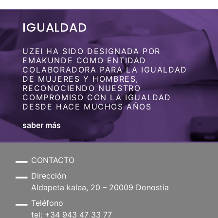
IGUALDAD
UZEI HA SIDO DESIGNADA POR
EMAKUNDE COMO ENTIDAD
COLABORADORA PARA LA IGUALDAD
DE MUJERES Y HOMBRES,
RECONOCIENDO NUESTRO
COMPROMISO CON LA IGUALDAD
DESDE HACE MUCHOS AÑOS
saber más
CONTACTO
Dirección
Aldapeta kalea, 20 – 20009 Donostia
Teléfono
tel: +34 943 47 33 77