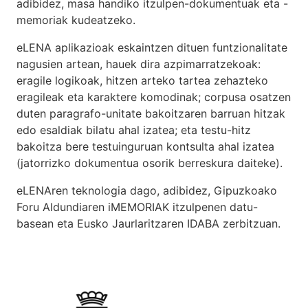
adibidez, masa handiko itzulpen-dokumentuak eta -
memoriak kudeatzeko.
eLENA aplikazioak eskaintzen dituen funtzionalitate
nagusien artean, hauek dira azpimarratzekoak:
eragile logikoak, hitzen arteko tartea zehazteko
eragileak eta karaktere komodinak; corpusa osatzen
duten paragrafo-unitate bakoitzaren barruan hitzak
edo esaldiak bilatu ahal izatea; eta testu-hitz
bakoitza bere testuinguruan kontsulta ahal izatea
(jatorrizko dokumentua osorik berreskura daiteke).
eLENAren teknologia dago, adibidez,
Gipuzkoako
Foru Aldundiaren iMEMORIAK itzulpenen datu-
basean
eta Eusko Jaurlaritzaren
IDABA
zerbitzuan.