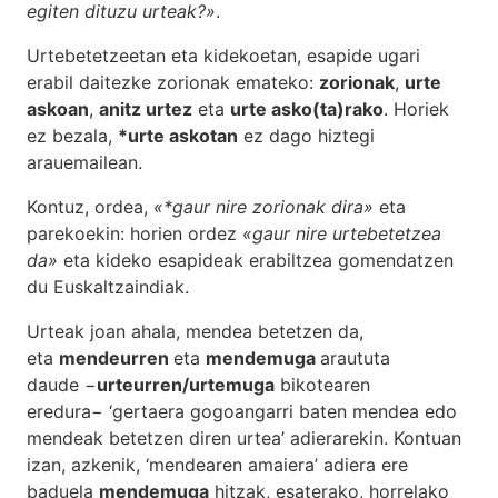
egiten dituzu urteak?»
.
Urtebetetzeetan eta kidekoetan, esapide ugari
erabil daitezke zorionak emateko:
zorionak
,
urte
askoan
,
anitz urtez
eta
urte asko(ta)rako
. Horiek
ez bezala,
*urte askotan
ez dago hiztegi
arauemailean.
Kontuz, ordea,
«*gaur nire zorionak dira»
eta
parekoekin: horien ordez
«gaur nire urtebetetzea
da»
eta kideko esapideak erabiltzea gomendatzen
du Euskaltzaindiak.
Urteak joan ahala, mendea betetzen da,
eta
mendeurren
eta
mendemuga
araututa
daude −
urteurren/urtemuga
bikotearen
eredura− ‘gertaera gogoangarri baten mendea edo
mendeak betetzen diren urtea’ adierarekin. Kontuan
izan, azkenik, ‘mendearen amaiera’ adiera ere
baduela
mendemuga
hitzak, esaterako, horrelako