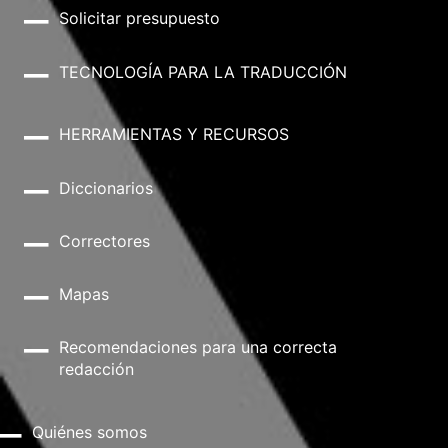
Solicitar presupuesto
TECNOLOGÍA PARA LA TRADUCCIÓN
HERRAMIENTAS Y RECURSOS
Diccionarios
Correctores
Mapas
Recomendaciones para una correcta
redacción
Quiénes somos