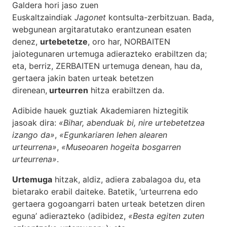
Galdera hori jaso zuen
Euskaltzaindiak
Jagonet
kontsulta-zerbitzuan. Bada,
webgunean argitaratutako erantzunean esaten
denez,
urtebetetze
, oro har, NORBAITEN
jaiotegunaren urtemuga adierazteko erabiltzen da;
eta, berriz, ZERBAITEN urtemuga denean, hau da,
gertaera jakin baten urteak betetzen
direnean,
urteurren
hitza erabiltzen da.
Adibide hauek guztiak Akademiaren hiztegitik
jasoak dira:
«Bihar, abenduak bi, nire urtebetetzea
izango da»
,
«Egunkariaren lehen alearen
urteurrena»
,
«Museoaren hogeita bosgarren
urteurrena»
.
Urtemuga
hitzak, aldiz, adiera zabalagoa du, eta
bietarako erabil daiteke. Batetik, ‘urteurrena edo
gertaera gogoangarri baten urteak betetzen diren
eguna’ adierazteko (adibidez,
«Besta egiten zuten