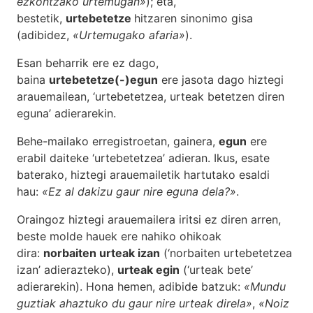
ezkontzako urtemugan»
); eta,
bestetik,
urtebetetze
hitzaren sinonimo gisa
(adibidez,
«Urtemugako afaria»
).
Esan beharrik ere ez dago,
baina
urtebetetze(-)egun
ere jasota dago hiztegi
arauemailean, ‘urtebetetzea, urteak betetzen diren
eguna’ adierarekin.
Behe-mailako erregistroetan, gainera,
egun
ere
erabil daiteke ‘urtebetetzea’ adieran. Ikus, esate
baterako, hiztegi arauemailetik hartutako esaldi
hau:
«Ez al dakizu gaur nire eguna dela?»
.
Oraingoz hiztegi arauemailera iritsi ez diren arren,
beste molde hauek ere nahiko ohikoak
dira:
norbaiten urteak izan
(‘norbaiten urtebetetzea
izan’ adierazteko),
urteak egin
(‘urteak bete’
adierarekin). Hona hemen, adibide batzuk:
«Mundu
guztiak ahaztuko du gaur nire urteak direla»
,
«Noiz