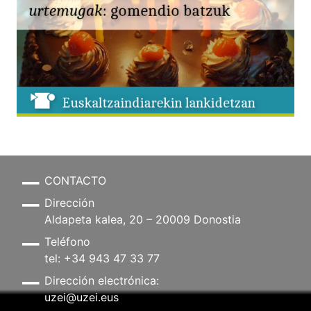
CONTACTO
Dirección
Aldapeta kalea, 20 – 20009 Donostia
Teléfono
tel: +34 943 47 33 77
Dirección electrónica:
uzei@uzei.eus