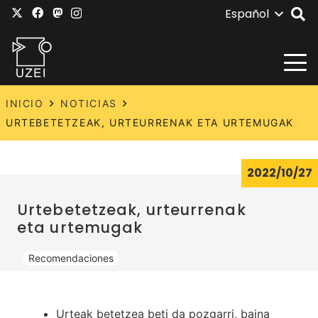
Español
INICIO
NOTICIAS
URTEBETETZEAK, URTEURRENAK ETA URTEMUGAK
2022/10/27
Urtebetetzeak, urteurrenak
eta urtemugak
Recomendaciones
Urteak betetzea beti da pozgarri, baina