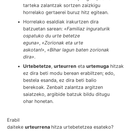
tarteka zalantzak sortzen zaizkigu
horrelako gertaerei buruz hitz egitean.
Horrelako esaldiak irakurtzen dira
batzuetan sarean:
«Familiaz inguraturik
ospatuko du urte betetze
eguna»
,
«Zorionak eta urte
askotan!»
,
«Bihar lagun baten zorionak
dira»
.
Urtebetetze
,
urteurren
eta
urtemuga
hitzak
ez dira beti modu berean erabiltzen; edo,
bestela esanda, ez dira beti balio
berekoak. Zenbait zalantza argitzen
saiatzeko, argibide batzuk bildu ditugu
ohar honetan.
Erabil
daiteke
urteurrena
hitza urtebetetzea esateko?