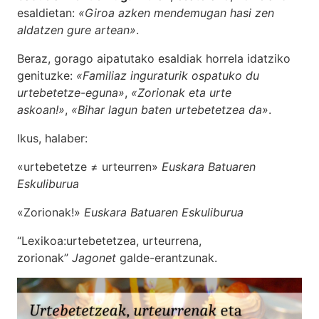
esaldietan:
«Giroa azken mendemugan hasi zen
aldatzen gure artean»
.
Beraz, gorago aipatutako esaldiak horrela idatziko
genituzke:
«Familiaz inguraturik ospatuko du
urtebetetze-eguna»
,
«Zorionak eta urte
askoan!»
,
«Bihar lagun baten urtebetetzea da»
.
Ikus, halaber:
«urtebetetze ≠ urteurren»
Euskara Batuaren
Eskuliburua
«Zorionak!»
Euskara Batuaren Eskuliburua
“
Lexikoa:urtebetetzea, urteurrena,
zorionak
”
Jagonet
galde-erantzunak.