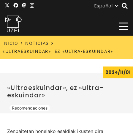
Español
INICIO
NOTICIAS
«ULTRAESKUINDAR», EZ «ULTRA-ESKUINDAR»
2024/11/01
«Ultraeskuindar», ez «ultra-
eskuindar»
Recomendaciones
Zenbaitetan honelako esaldiak ikusten dira