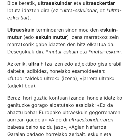
Bide beretik,
ultraeskuindar
eta
ultraezkertiar
lotuta idazten dira (ez *
ultra-eskuindar
, ez *
ultra-
ezkertiar
).
Ultraeskuin
terminoaren sinonimoa den
eskuin-
mutur
(edo
eskuin mutur
) izena marratxoz zein
marratxorik gabe idazten den hitz elkartua da.
Desegokiak dira *
mutur eskuin
eta *
mutur-eskuin
.
Azkenik,
ultra
hitza izen edo adjektibo gisa erabil
daiteke, adibidez, honelako esamoldeetan:
«futbol taldeko ultrek» (izena), «jarrera ultrak»
(adjektiboa).
Beraz, hori guztia kontuan izanda, honela idatziko
genituzke gorago aipatutako esaldiak: «Ez da
ahaztu behar Europako ultraeskuin gogorrenaren
aurrean gaudela» «Alderdi
ultraeskuindarraren
babesa baino ez du jaso», «Agian Nafarroa
Garaian badago horrelako zerbait, eskuin eta