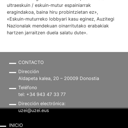
ultraeskuin / eskuin-mutur espainiarrak
eragindakoa, baina hiru probintzietan ez»,
«Eskuin-muturreko lobbyari kasu eginez, Auzitegi
Nazionalak mendekuan oinarritutako erabakiak
hartzen jarraitzen duela salatu dute».
CONTACTO
Dirección
Aldapeta kalea, 20 – 20009 Donostia
Teléfono
tel: +34 943 47 33 77
Dirección electrónica:
uzei@uzei.eus
INICIO