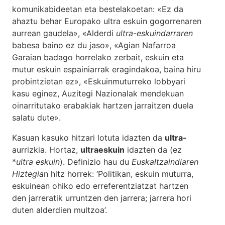
komunikabideetan eta bestelakoetan: «Ez da
ahaztu behar Europako ultra eskuin gogorrenaren
aurrean gaudela», «Alderdi
ultra-eskuindarraren
babesa baino ez du jaso», «Agian Nafarroa
Garaian badago horrelako zerbait, eskuin eta
mutur eskuin espainiarrak eragindakoa, baina hiru
probintzietan ez», «Eskuinmuturreko lobbyari
kasu eginez, Auzitegi Nazionalak mendekuan
oinarritutako erabakiak hartzen jarraitzen duela
salatu dute».
Kasuan kasuko hitzari lotuta idazten da
ultra-
aurrizkia. Hortaz,
ultraeskuin
idazten da (ez
*
ultra eskuin
). Definizio hau du
Euskaltzaindiaren
Hiztegia
n hitz horrek: ‘Politikan, eskuin muturra,
eskuinean ohiko edo erreferentziatzat hartzen
den jarreratik urruntzen den jarrera; jarrera hori
duten alderdien multzoa’.