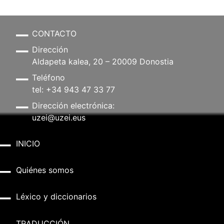
CONTACTO
Dirección
Aldapeta kalea, 20 – 20009 Donostia
Teléfono
tel: +34 943 47 33 77
Dirección electrónica:
uzei@uzei.eus
INICIO
Quiénes somos
Léxico y diccionarios
TRADUCCIÓN