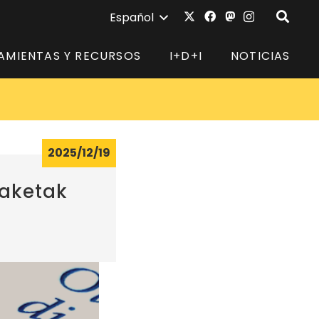
Español
AMIENTAS Y RECURSOS
I+D+I
NOTICIAS
2025/12/19
laketak