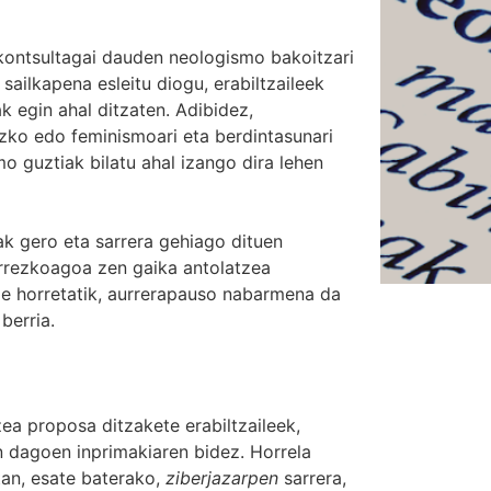
 kontsultagai dauden neologismo bakoitzari
sailkapena esleitu diogu, erabiltzaileek
k egin ahal ditzaten. Adibidez,
zko edo feminismoari eta berdintasunari
o guztiak bilatu ahal izango dira lehen
k gero eta sarrera gehiago dituen
arrezkoagoa zen gaika antolatzea
e horretatik, aurrerapauso nabarmena da
berria.
zea proposa ditzakete erabiltzaileek,
an dagoen
inprimakia
ren bidez. Horrela
an, esate baterako,
ziberjazarpen
sarrera,