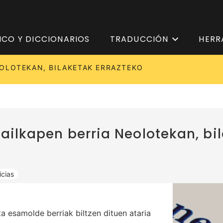
ICO Y DICCIONARIOS
TRADUCCIÓN
HERR
EOLOTEKAN, BILAKETAK ERRAZTEKO
ailkapen berria Neolotekan, bi
icias
a esamolde berriak biltzen dituen ataria