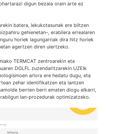
 ohartarazi digun bezala orain arte ez
arekin batera, lekukotasunak ere biltzen
izpahiru gehienetan–, erabilera errealaren
inguru horiek lagungarriak dira hitz horiek
etan agertzen diren ulertzeko.
uniako TERMCAT zentroarekin eta
nuaren DGLFL zuzendaritzarekin UZEIk
eologismoen arlora ere hedatu dugu, eta
tean zehar identifikatzen eta lantzen
samolde berrien berri ematen diogu elkarri,
arabilgun lan-prozedurak optimizatzeko.