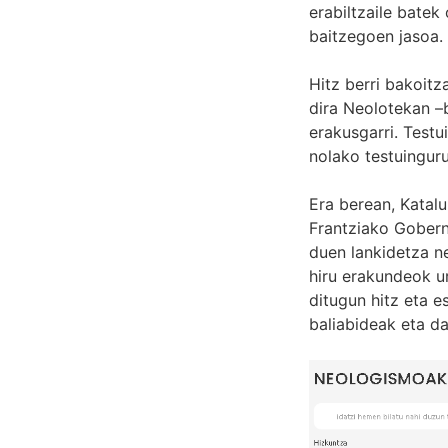
erabiltzaile batek
baitzegoen jasoa.
Hitz berri bakoitz
dira Neolotekan –b
erakusgarri. Testu
nolako testuinguru
Era berean, Katal
Frantziako Gober
duen lankidetza n
hiru erakundeok ur
ditugun hitz eta e
baliabideak eta d