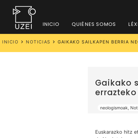
INICIO
QUIÉNES SOMOS
LÉX
INICIO
NOTICIAS
GAIKAKO SAILKAPEN BERRIA N
Gaikako s
errazteko
neologismoak
,
Not
Euskarazko hitz et