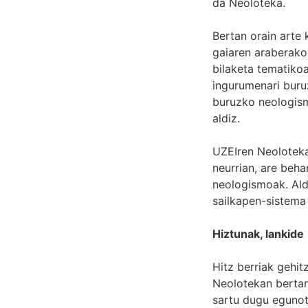
da Neoloteka.
Bertan orain arte
gaiaren araberako 
bilaketa tematikoa
ingurumenari buru
buruzko neologism
aldiz.
UZEIren Neoloteka
neurrian, are beh
neologismoak. Ald
sailkapen-sistema 
Hiztunak, lankide
Hitz berriak gehit
Neolotekan bert
sartu dugu egunot