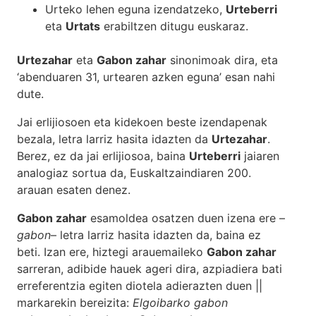
Urteko lehen eguna izendatzeko,
Urteberri
eta
Urtats
erabiltzen ditugu euskaraz.
Urtezahar
eta
Gabon zahar
sinonimoak dira, eta
‘abenduaren 31, urtearen azken eguna’ esan nahi
dute.
Jai erlijiosoen eta kidekoen beste izendapenak
bezala, letra larriz hasita idazten da
Urtezahar
.
Berez, ez da jai erlijiosoa, baina
Urteberri
jaiaren
analogiaz sortua da, Euskaltzaindiaren 200.
arauan esaten denez.
Gabon zahar
esamoldea osatzen duen izena ere –
gabon
– letra larriz hasita idazten da, baina ez
beti. Izan ere, hiztegi arauemaileko
Gabon zahar
sarreran, adibide hauek ageri dira, azpiadiera bati
erreferentzia egiten diotela adierazten duen ||
markarekin bereizita:
Elgoibarko gabon