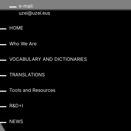
e-mail:
uzei@uzei.eus
HOME
Who We Are
VOCABULARY AND DICTIONARIES
TRANSLATIONS
Tools and Resources
R&D+I
NEWS