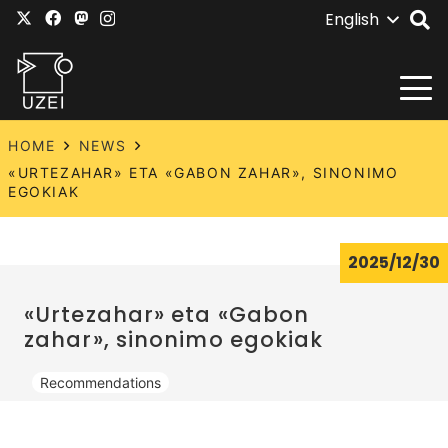
English
HOME
NEWS
«URTEZAHAR» ETA «GABON ZAHAR», SINONIMO
EGOKIAK
2025/12/30
«Urtezahar» eta «Gabon
zahar», sinonimo egokiak
Recommendations