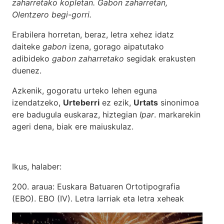
zaharretako kopletan. Gabon zaharretan,
Olentzero begi-gorri.
Erabilera horretan, beraz, letra xehez idatz
daiteke
gabon
izena, gorago aipatutako
adibideko
gabon zaharretako
segidak erakusten
duenez.
Azkenik, gogoratu urteko lehen eguna
izendatzeko,
Urteberri
ez ezik,
Urtats
sinonimoa
ere badugula euskaraz, hiztegian
Ipar
. markarekin
ageri dena, biak ere maiuskulaz.
Ikus, halaber:
200. araua: Euskara Batuaren Ortotipografia
(EBO). EBO (IV). Letra larriak eta letra xeheak