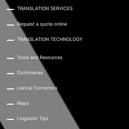
TRANSLATION SERVICES
Request a quote online
TRANSLATION TECHNOLOGY
Tools and Resources
Dictionaries
Lexical Correctors
Maps
Linguistic Tips