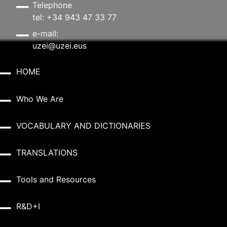
Telephone
tel: +34 943 47 33 77
e-mail:
uzei@uzei.eus
HOME
Who We Are
VOCABULARY AND DICTIONARIES
TRANSLATIONS
Tools and Resources
R&D+I