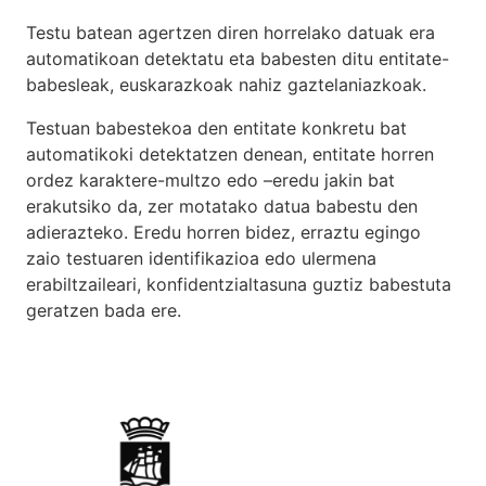
Testu batean agertzen diren horrelako datuak era
automatikoan detektatu eta babesten ditu entitate-
babesleak, euskarazkoak nahiz gaztelaniazkoak.
Testuan babestekoa den entitate konkretu bat
automatikoki detektatzen denean, entitate horren
ordez karaktere-multzo edo –eredu jakin bat
erakutsiko da, zer motatako datua babestu den
adierazteko. Eredu horren bidez, erraztu egingo
zaio testuaren identifikazioa edo ulermena
erabiltzaileari, konfidentzialtasuna guztiz babestuta
geratzen bada ere.