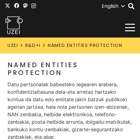
English
UZEI
R&D+I
NAMED ENTITIES PROTECTION
NAMED ENTITIES
PROTECTION
Datu pertsonalak babesteko legearen arabera,
konfidentzialtasuna dela-eta arretaz hartzeko
kontua da datu edo entitate jakin batzuk publikoki
agerian jartzea, hala nola pertsonen izen-abizenak,
NAN zenbakia, helbide elektronikoa, telefono-
zenbakia, posta-helbide arrunta, ibilgailu-matrikulak,
bankuko kontu-zenbakiak, gizarte-segurantzako
zenbakiak, eta abar.