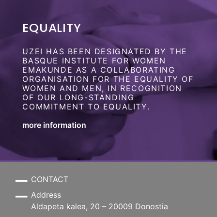
EQUALITY
UZEI HAS BEEN DESIGNATED BY THE
BASQUE INSTITUTE FOR WOMEN
EMAKUNDE AS A COLLABORATING
ORGANISATION FOR THE EQUALITY OF
WOMEN AND MEN, IN RECOGNITION
OF OUR LONG-STANDING
COMMITMENT TO EQUALITY.
more information
CONTACT
Address
Aldapeta kalea, 20 – 20009 Donostia