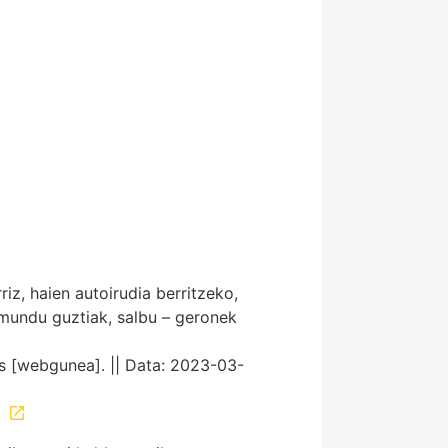
riz, haien autoirudia berritzeko,
n mundu guztiak, salbu – geronek
us [webgunea]. || Data: 2023-03-