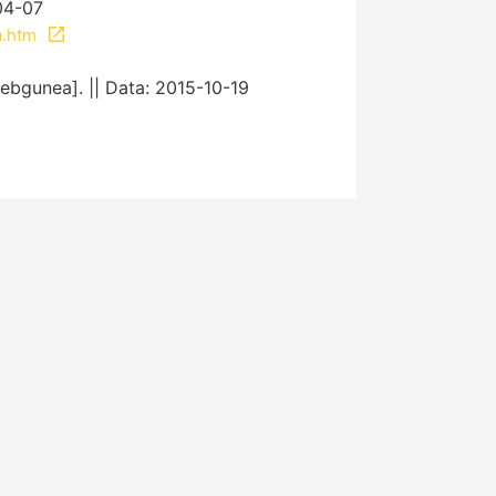
04-07
a.htm
bgunea]. || Data: 2015-10-19