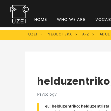
HOME
WHO WE ARE
VOCAB
UZEI
NEOLOTEKA
A-Z
ADUL
helduzentriko
Psycology
eu:
helduzentriko;
helduzentrista