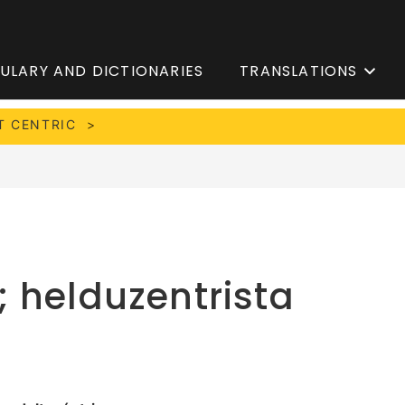
ULARY AND DICTIONARIES
TRANSLATIONS
T CENTRIC
; helduzentrista