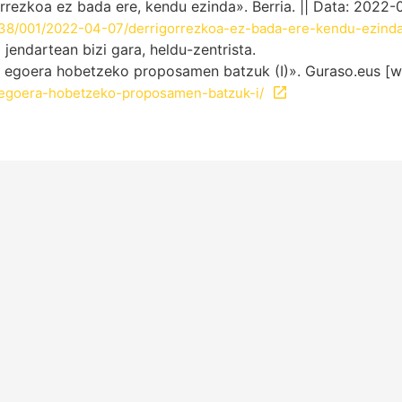
ezkoa ez bada ere, kendu ezinda». Berria. || Data: 2022-
038/001/2022-04-07/derrigorrezkoa-ez-bada-ere-kendu-ezind
 jendartean bizi gara, heldu-zentrista.
 egoera hobetzeko proposamen batzuk (I)». Guraso.eus [we
-egoera-hobetzeko-proposamen-batzuk-i/