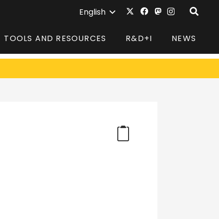
English
TOOLS AND RESOURCES
R&D+I
NEWS