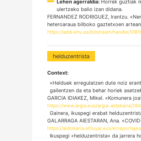
Lehen agerraldia:
Horrek guztiak 
ulertzeko balio izan didana.
FERNANDEZ RODRIGUEZ, Irantzu. «Nerab
heteroaraua bilboko gaztetxoen artean»
https://addi.ehu.es/bitstream/handle/
helduzentrista
Context:
«Helduek erregulatzen dute noiz erant
gailentzen da eta behar horiek asetze
GARCIA IDIAKEZ, Mikel. «Komunera joat
https://www.argia.eus/argia-astekaria/2
Gainera, ikuspegi erabat helduzentris
GALARRAGA AIESTARAN, Ana. «COVID-19a
https://aldizkaria.elhuyar.eus/erreportaj
Ikuspegi «helduzentrista» da jarrera ho