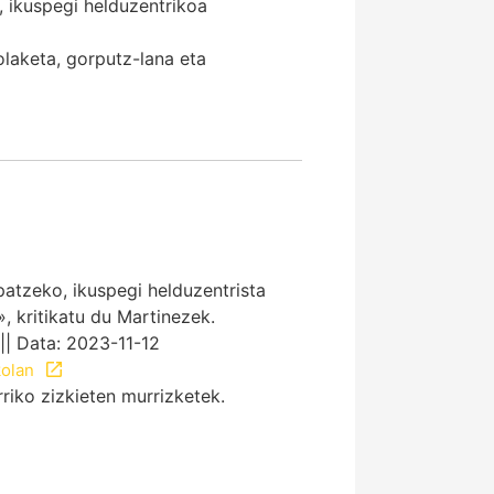
 ikuspegi helduzentrikoa
aketa, gorputz-lana eta
atzeko, ikuspegi helduzentrista
, kritikatu du Martinezek.
|| Data: 2023-11-12
kolan
riko zizkieten murrizketek.