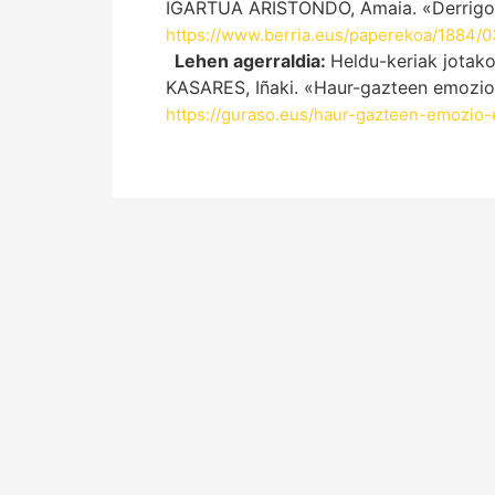
IGARTUA ARISTONDO, Amaia. «Derrigorr
https://www.berria.eus/paperekoa/1884/
Lehen agerraldia:
Heldu-keriak jotako
KASARES, Iñaki. «Haur-gazteen emozio
https://guraso.eus/haur-gazteen-emozio