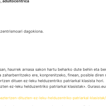
, adultocéntrica
zentrismoari dagokiona.
gisan, haurrek arnasa sakon hartu beharko dute behin eta ber
ia zaharberritzeko ere, konprenitzeko, finean, posible dire
tzen dituen ez-leku helduzentriko patriarkal klasista hori.
zten ez-leku helduzentriko patriarkal klasistak». Guraso.e
aztertzen-dituzten-ez-leku-helduzentriko-patriarkal-klasistak/