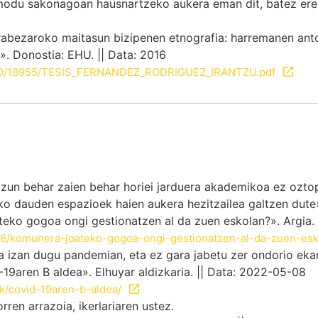
modu sakonagoan hausnartzeko aukera eman dit, batez ere,
ezaroko maitasun bizipenen etnografia: harremanen antol
. Donostia: EHU. || Data: 2016
10810/18955/TESIS_FERNANDEZ_RODRIGUEZ_IRANTZU.pdf
zun behar zaien behar horiei jarduera akademikoa ez oztop
ko dauden espazioek haien aukera hezitzailea galtzen dute»
eko gogoa ongi gestionatzen al da zuen eskolan?». Argia. 
846/komunera-joateko-gogoa-ongi-gestionatzen-al-da-zuen-es
ta izan dugu pandemian, eta ez gara jabetu zer ondorio ekar
ren B aldea». Elhuyar aldizkaria. || Data: 2022-05-08
eak/covid-19aren-b-aldea/
rren arrazoia, ikerlariaren ustez.