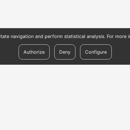
itate navigation and perform statistical analysis. For more
Authorize
Deny
Configure
TRANSLATION SERVICES
To