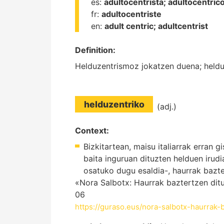
es:
adultocentrista;
adultocéntrico
fr:
adultocentriste
en:
adult centric;
adultcentrist
Definition:
Helduzentrismoz jokatzen duena; heldu
helduzentriko
(adj.)
Context:
Bizkitartean, maisu italiarrak erran 
baita inguruan dituzten helduen irud
osatuko dugu esaldia-, haurrak bazter
«Nora Salbotx: Haurrak baztertzen ditu
06
https://guraso.eus/nora-salbotx-haurrak-b