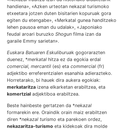
handiena», «Azken urteotan nekazal turismoko
etxeetara jotzen duten bisitarien kopuruak gora
egiten du etengabe», «Merkatal gunea handitzeko
lehen pausoa eman du udalak», «Japoniako
feudal aroari buruzko
Shogun
filma izan da
garaile Emmy sarietan».
Euskara Batuaren Eskuliburua
k gogorarazten
duenez, *
merkatal
hitza ez da egokia erdal
comercial, mercantil
(es) eta
commercial
(fr)
adjektibo erreferentzialen esanahia adierazteko.
Horretarako, bi hauek dira aukera egokiak:
merkataritza
izena elkarketan erabiltzea, eta
komertzial
adjektiboa erabiltzea.
Beste hainbeste gertatzen da *
nekazal
formarekin ere. Oraindik orain maiz erabiltzen
diren *
nekazal turismo
eta parekoen ordez,
nekazaritza-turismo
eta kidekoak dira molde