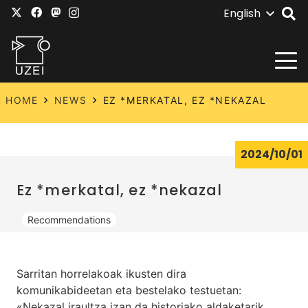
English
HOME
NEWS
EZ *MERKATAL, EZ *NEKAZAL
2024/10/01
Ez *merkatal, ez *nekazal
Recommendations
Sarritan horrelakoak ikusten dira
komunikabideetan eta bestelako testuetan:
«Nekazal iraultza izan da historiako aldaketarik