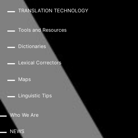
TRANSLATION TECHNOLOGY
Tools and Resources
Dictionaries
Lexical Correctors
Maps
Linguistic Tips
Who We Are
NEWS