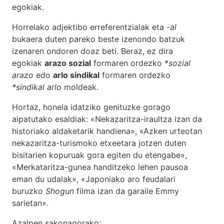
egokiak.
Horrelako adjektibo erreferentzialak eta
-al
bukaera duten pareko beste izenondo batzuk
izenaren ondoren doaz beti. Beraz, ez dira
egokiak
arazo sozial
formaren ordezko *
sozial
arazo
edo
arlo sindikal
formaren ordezko
*sindikal arlo
moldeak.
Hortaz, honela idatziko genituzke gorago
aipatutako esaldiak: «Nekazaritza-iraultza izan da
historiako aldaketarik handiena», «Azken urteotan
nekazaritza-turismoko etxeetara jotzen duten
bisitarien kopuruak gora egiten du etengabe»,
«Merkataritza-gunea handitzeko lehen pausoa
eman du udalak», «Japoniako aro feudalari
buruzko
Shogun
filma izan da garaile Emmy
sarietan».
Azalpen sakonagorako: