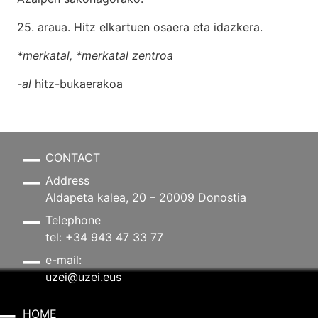
25. araua. Hitz elkartuen osaera eta idazkera
.
*merkatal, *merkatal zentroa
-al
hitz-bukaerakoa
CONTACT
Address
Aldapeta kalea, 20 – 20009 Donostia
Telephone
tel: +34 943 47 33 77
e-mail:
uzei@uzei.eus
HOME