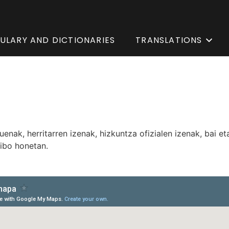
ULARY AND DICTIONARIES
TRANSLATIONS
nak, herritarren izenak, hizkuntza ofizialen izenak, bai et
tibo honetan.