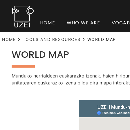
HOME
WHO WE ARE
VOCAB
HOME
TOOLS AND RESOURCES
WORLD MAP
WORLD MAP
Munduko herrialdeen euskarazko izenak, haien hiriburue
unitatearen euskarazko izena bildu dira mapa interak