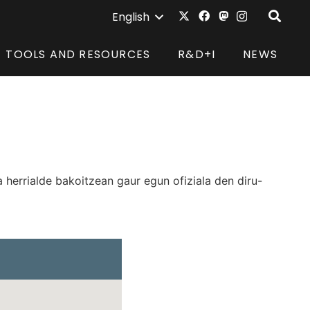
English
TOOLS AND RESOURCES
R&D+I
NEWS
a herrialde bakoitzean gaur egun ofiziala den diru-