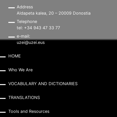
Address
Aldapeta kalea, 20 – 20009 Donostia
Telephone
tel: +34 943 47 33 77
e-mail:
uzei@uzei.eus
HOME
Who We Are
VOCABULARY AND DICTIONARIES
TRANSLATIONS
Tools and Resources