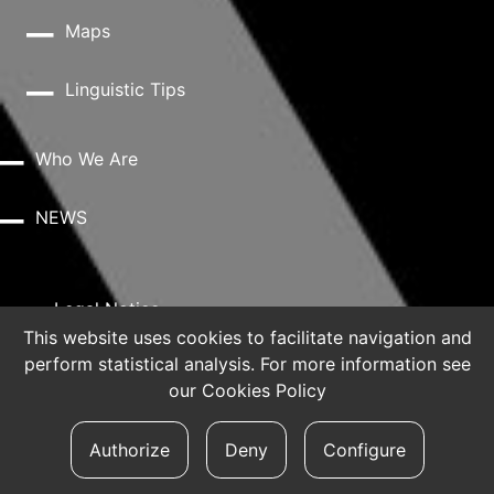
Maps
Linguistic Tips
Who We Are
NEWS
Legal Notice
This website uses cookies to facilitate navigation and
perform statistical analysis. For more information see
Privacy Policy
our
Cookies Policy
Authorize
Deny
Configure
Cookie Policy