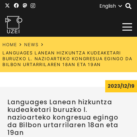
English
HOME
NEWS
LANGUAGES LANEAN HIZKUNTZA KUDEAKETARI
BURUZKO L. NAZIOARTEKO KONGRESUA EGINGO DA
BILBON URTARRILAREN 18AN ETA 19AN
2023/12/19
Languages Lanean hizkuntza
kudeaketari buruzko l.
nazioarteko kongresua egingo
da Bilbon urtarrilaren 18an eta
19an