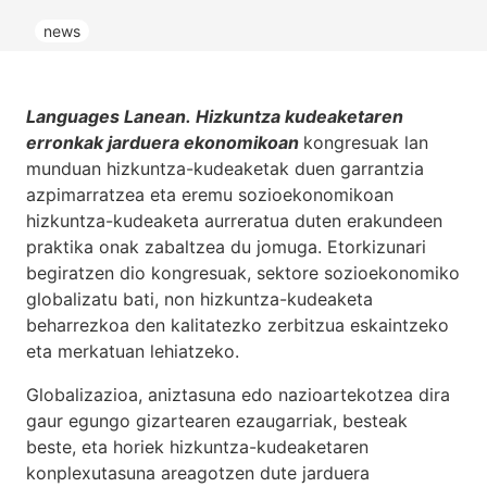
news
Languages Lanean.
Hizkuntza kudeaketaren
erronkak jarduera ekonomikoan
kongresuak lan
munduan hizkuntza-kudeaketak duen garrantzia
azpimarratzea eta eremu sozioekonomikoan
hizkuntza-kudeaketa aurreratua duten erakundeen
praktika onak zabaltzea du jomuga. Etorkizunari
begiratzen dio kongresuak, sektore sozioekonomiko
globalizatu bati, non hizkuntza-kudeaketa
beharrezkoa den kalitatezko zerbitzua eskaintzeko
eta merkatuan lehiatzeko.
Globalizazioa, aniztasuna edo nazioartekotzea dira
gaur egungo gizartearen ezaugarriak, besteak
beste, eta horiek hizkuntza-kudeaketaren
konplexutasuna areagotzen dute jarduera