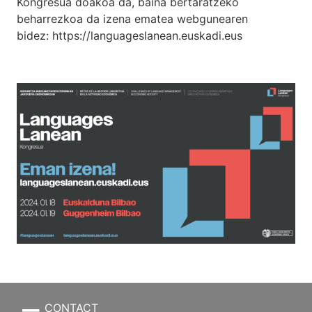
Kongresua doakoa da, baina bertaratzeko
beharrezkoa da izena ematea webgunearen
bidez:
https://languageslanean.euskadi.eus
CONTACT