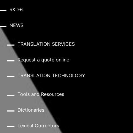
R&D+I
NEWS
TRANSLATION SERVICES
Request a quote online
TRANSLATION TECHNOLOGY
Tools and Resources
Dictionaries
Lexical Correctors