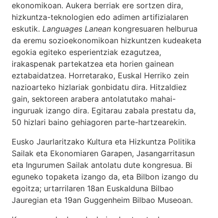
ekonomikoan. Aukera berriak ere sortzen dira,
hizkuntza-teknologien edo adimen artifizialaren
eskutik.
Languages Lanean
kongresuaren helburua
da eremu sozioekonomikoan hizkuntzen kudeaketa
egokia egiteko esperientziak ezagutzea,
irakaspenak partekatzea eta horien gainean
eztabaidatzea. Horretarako, Euskal Herriko zein
nazioarteko hizlariak gonbidatu dira. Hitzaldiez
gain, sektoreen arabera antolatutako mahai-
inguruak izango dira. Egitarau zabala prestatu da,
50 hizlari baino gehiagoren parte-hartzearekin.
Eusko Jaurlaritzako Kultura eta Hizkuntza Politika
Sailak eta Ekonomiaren Garapen, Jasangarritasun
eta Ingurumen Sailak antolatu dute kongresua. Bi
eguneko topaketa izango da, eta Bilbon izango du
egoitza; urtarrilaren 18an Euskalduna Bilbao
Jauregian eta 19an Guggenheim Bilbao Museoan.