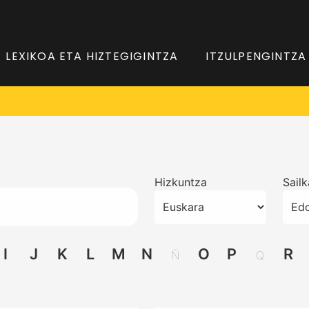
LEXIKOA ETA HIZTEGIGINTZA
ITZULPENGINTZA
Hizkuntza
Sail
I
J
K
L
M
N
O
P
R
Ñ
Q