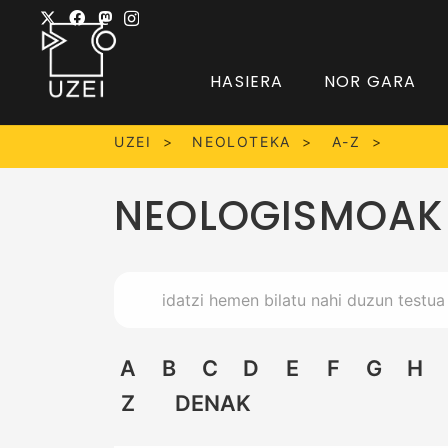
HASIERA
NOR GARA
UZEI
NEOLOTEKA
A-Z
NEOLOGISMOAK
A
B
C
D
E
F
G
H
Z
DENAK