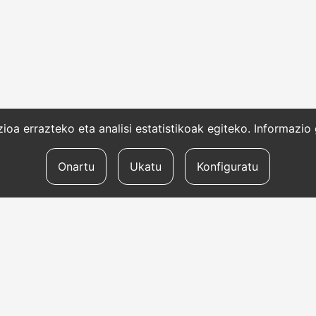
oa errazteko eta analisi estatistikoak egiteko. Informazi
Onartu
Ukatu
Konfiguratu