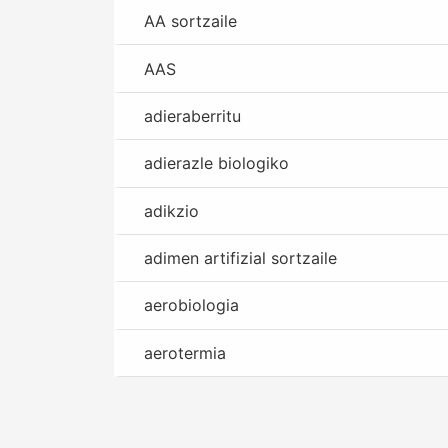
AA sortzaile
AAS
adieraberritu
adierazle biologiko
adikzio
adimen artifizial sortzaile
aerobiologia
aerotermia