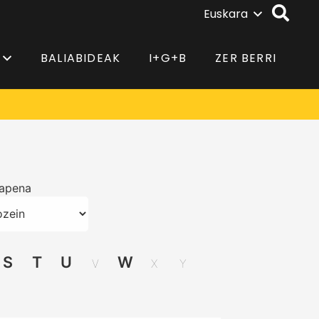
Euskara
BALIABIDEAK
I+G+B
ZER BERRI
kapena
S
T
U
W
V
X
Y