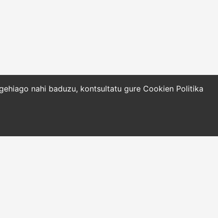
o gehiago nahi baduzu, kontsultatu gure
Cookien Politika