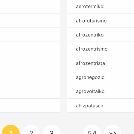
aerotermiko
afrofuturismo
afrozentriko
afrozentrismo
afrozentrista
agronegozio
agrovoltaiko
ahizpatasun
1
2
3
…
54
»