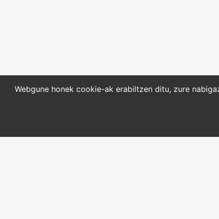
Webgune honek cookie-ak erabiltzen ditu, zure nabigazi