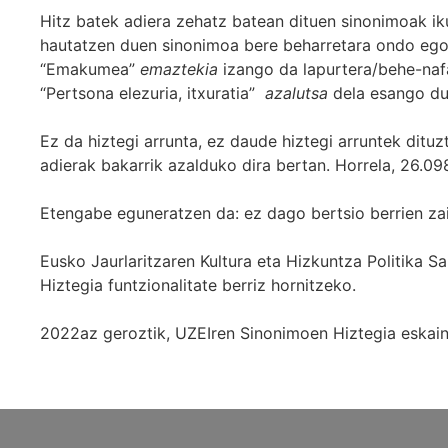
Hitz batek adiera zehatz batean dituen sinonimoak iku
hautatzen duen sinonimoa bere beharretara ondo egok
“Emakumea”
emaztekia
izango da lapurtera/behe-naf
“Pertsona elezuria, itxuratia”
azalutsa
dela esango du
Ez da hiztegi arrunta, ez daude hiztegi arruntek ditu
adierak bakarrik azalduko dira bertan. Horrela, 26.098
Etengabe eguneratzen da: ez dago bertsio berrien za
Eusko Jaurlaritzaren Kultura eta Hizkuntza Politika
Hiztegia funtzionalitate berriz hornitzeko.
2022az geroztik, UZEIren Sinonimoen Hiztegia eskaint