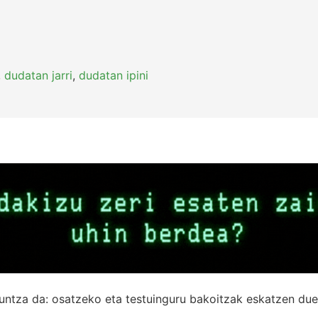
,
dudatan jarri
,
dudatan ipini
untza da: osatzeko eta testuinguru bakoitzak eskatzen due