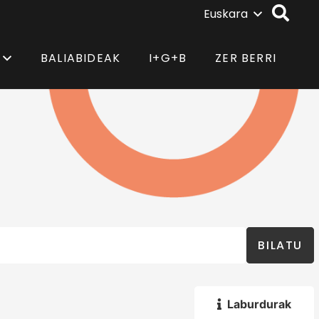
Euskara
BALIABIDEAK
I+G+B
ZER BERRI
BILATU
Laburdurak