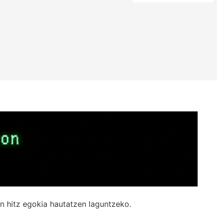
n hitz egokia hautatzen laguntzeko.