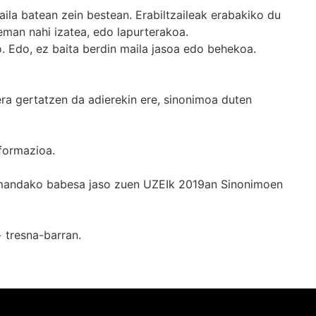
ila batean zein bestean. Erabiltzaileak erabakiko du
man nahi izatea, edo lapurterakoa.
. Edo, ez baita berdin maila jasoa edo behekoa.
era gertatzen da adierekin ere, sinonimoa duten
formazioa.
k emandako babesa jaso zuen UZEIk 2019an Sinonimoen
+
tresna-barran.