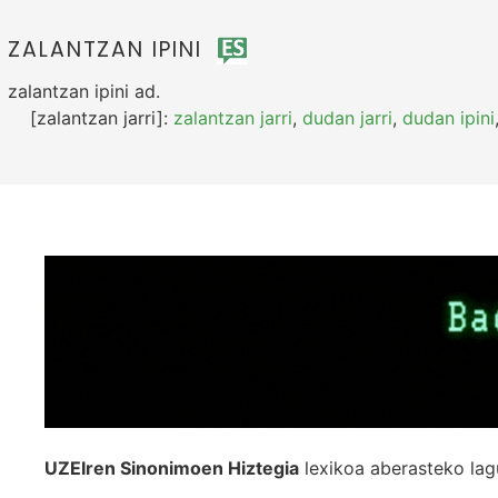
ZALANTZAN IPINI
zalantzan ipini
ad.
[zalantzan jarri]:
zalantzan jarri
,
dudan jarri
,
dudan ipini
UZEIren Sinonimoen Hiztegia
lexikoa aberasteko lag