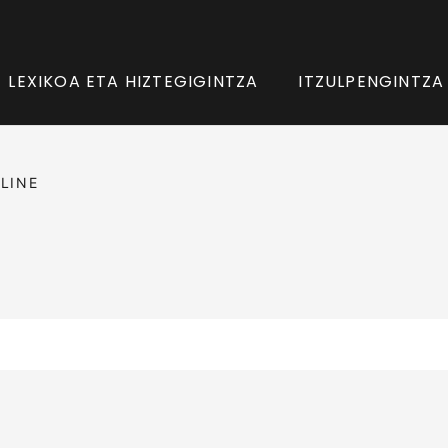
LEXIKOA ETA HIZTEGIGINTZA
ITZULPENGINTZA
LINE