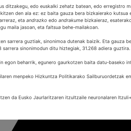
s ditzakegu, edo euskalki zehatz batean, edo erregistro ma
itzen den ala ez: ez baita gauza bera bizkaierako kutsua e
arreraz, eta
andrazko
edo
andrakume
bizkaieraz, esaterako
gu maila jasoan, eta
faltsua
behe-mailakoan.
zten sarrera guztiak, sinonimoa dutenak baizik. Eta gauza b
 sarrera sinonimodun ditu hiztegiak, 31.268 adiera guztira.
in egon beharrik, egunero gaurkotzen baita datu-baseko in
 Sailaren menpeko Hizkuntza Politikarako Sailburuordetza
zen da Eusko Jaurlaritzaren itzultzaile neuronalaren
Itzuli