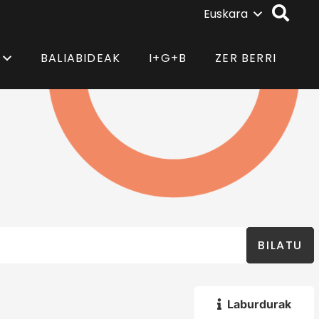
Euskara
BALIABIDEAK
I+G+B
ZER BERRI
BILATU
Laburdurak