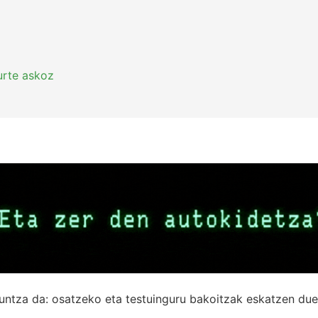
urte askoz
untza da: osatzeko eta testuinguru bakoitzak eskatzen due