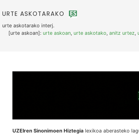
URTE ASKOTARAKO
urte askotarako
interj.
[urte askoan]:
urte askoan
,
urte askotako
,
anitz urtez
,
UZEIren Sinonimoen Hiztegia
lexikoa aberasteko lag