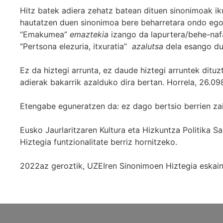
Hitz batek adiera zehatz batean dituen sinonimoak iku
hautatzen duen sinonimoa bere beharretara ondo egok
“Emakumea”
emaztekia
izango da lapurtera/behe-naf
“Pertsona elezuria, itxuratia”
azalutsa
dela esango du
Ez da hiztegi arrunta, ez daude hiztegi arruntek ditu
adierak bakarrik azalduko dira bertan. Horrela, 26.098
Etengabe eguneratzen da: ez dago bertsio berrien za
Eusko Jaurlaritzaren Kultura eta Hizkuntza Politika
Hiztegia funtzionalitate berriz hornitzeko.
2022az geroztik, UZEIren Sinonimoen Hiztegia eskaint