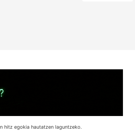
n hitz egokia hautatzen laguntzeko.