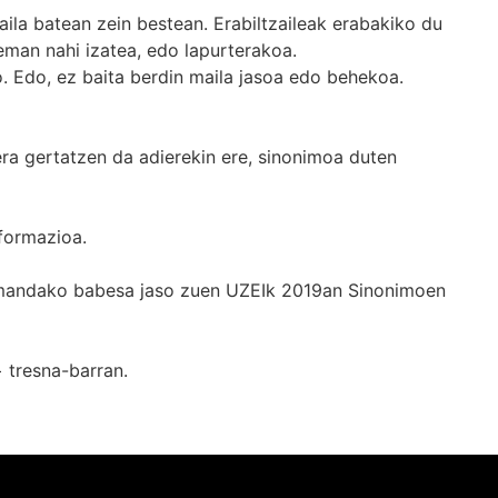
ila batean zein bestean. Erabiltzaileak erabakiko du
man nahi izatea, edo lapurterakoa.
. Edo, ez baita berdin maila jasoa edo behekoa.
era gertatzen da adierekin ere, sinonimoa duten
formazioa.
k emandako babesa jaso zuen UZEIk 2019an Sinonimoen
+
tresna-barran.