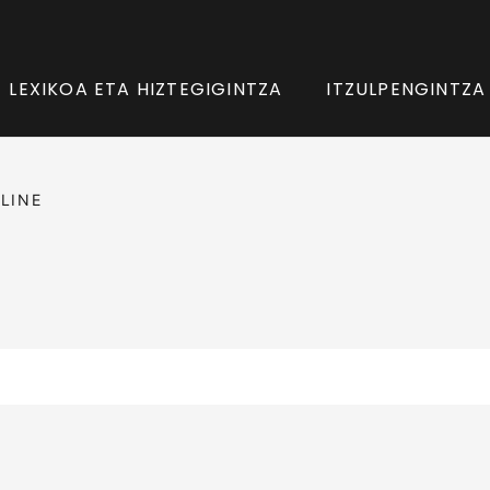
LEXIKOA ETA HIZTEGIGINTZA
ITZULPENGINTZA
LINE