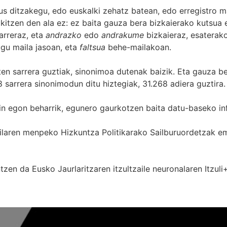
s ditzakegu, edo euskalki zehatz batean, edo erregistro ma
itzen den ala ez: ez baita gauza bera bizkaierako kutsua e
arreraz, eta
andrazko
edo
andrakume
bizkaieraz, esaterako
gu maila jasoan, eta
faltsua
behe-mailakoan.
zten sarrera guztiak, sinonimoa dutenak baizik. Eta gauza b
 sarrera sinonimodun ditu hiztegiak, 31.268 adiera guztira.
in egon beharrik, egunero gaurkotzen baita datu-baseko in
 Sailaren menpeko Hizkuntza Politikarako Sailburuordetza
zen da Eusko Jaurlaritzaren itzultzaile neuronalaren
Itzuli