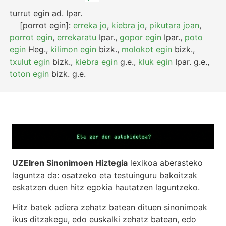
turrut egin
ad.
Ipar.
[porrot egin]:
erreka jo
,
kiebra jo
,
pikutara joan
,
porrot egin
,
errekaratu
Ipar.
,
gopor egin
Ipar.
,
poto
egin
Heg.
,
kilimon egin
bizk.
,
molokot egin
bizk.
,
txulut egin
bizk.
,
kiebra egin
g.e.
,
kluk egin
Ipar.
g.e.
,
toton egin
bizk.
g.e.
UZEIren Sinonimoen Hiztegia
lexikoa aberasteko
laguntza da: osatzeko eta testuinguru bakoitzak
eskatzen duen hitz egokia hautatzen laguntzeko.
Hitz batek adiera zehatz batean dituen sinonimoak
ikus ditzakegu, edo euskalki zehatz batean, edo