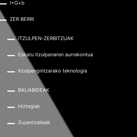
I+G+b
ZER BERRI
ITZULPEN-ZERBITZUAK
Eskatu itzulpenaren aurrekontua
Itzulpengintzarako teknologia
BALIABIDEAK
Hiztegiak
Zuzentzaileak