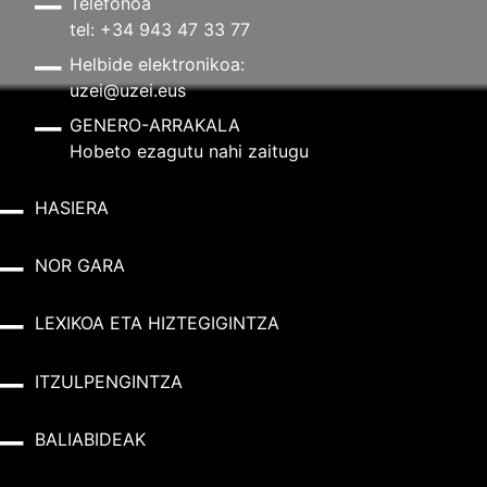
Telefonoa
tel: +34 943 47 33 77
Helbide elektronikoa:
uzei@uzei.eus
GENERO-ARRAKALA
Hobeto ezagutu nahi zaitugu
HASIERA
NOR GARA
LEXIKOA ETA HIZTEGIGINTZA
ITZULPENGINTZA
BALIABIDEAK