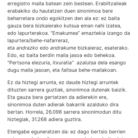
erregistro maila batean zein bestean. Erabiltzaileak
erabakiko du hautatzen duen sinonimoa bere
beharretara ondo egokitzen den ala ez: ez baita
gauza bera bizkaierako kutsua eman nahi izatea,
edo lapurterakoa. “Emakumea”
emaztekia
izango da
lapurtera/behe-nafarreraz,
eta
andrazko
edo
andrakume
bizkaieraz, esaterako.
Edo, ez baita berdin maila jasoa edo behekoa.
“Pertsona elezuria, itxuratia”
azalutsa
dela esango
dugu maila jasoan, eta
faltsua
behe-mailakoan.
Ez da hiztegi arrunta, ez daude hiztegi arruntek
dituzten sarrera guztiak, sinonimoa dutenak baizik.
Eta gauza bera gertatzen da adierekin ere,
sinonimoa duten adierak bakarrik azalduko dira
bertan. Horrela, 26.098 sarrera sinonimodun ditu
hiztegiak, 31.268 adiera guztira.
Etengabe eguneratzen da: ez dago bertsio berrien