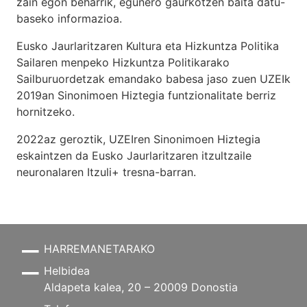
zain egon beharrik, egunero gaurkotzen baita datu-
baseko informazioa.
Eusko Jaurlaritzaren Kultura eta Hizkuntza Politika
Sailaren menpeko Hizkuntza Politikarako
Sailburuordetzak emandako babesa jaso zuen UZEIk
2019an Sinonimoen Hiztegia funtzionalitate berriz
hornitzeko.
2022az geroztik, UZEIren Sinonimoen Hiztegia
eskaintzen da Eusko Jaurlaritzaren itzultzaile
neuronalaren
Itzuli+
tresna-barran.
HARREMANETARAKO
Helbidea
Aldapeta kalea, 20 – 20009 Donostia