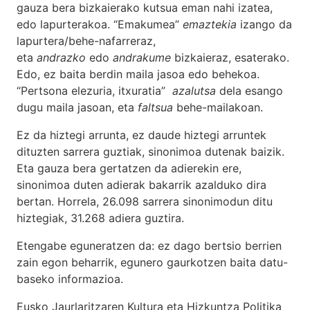
gauza bera bizkaierako kutsua eman nahi izatea,
edo lapurterakoa. “Emakumea”
emaztekia
izango da
lapurtera/behe-nafarreraz,
eta
andrazko
edo
andrakume
bizkaieraz, esaterako.
Edo, ez baita berdin maila jasoa edo behekoa.
“Pertsona elezuria, itxuratia”
azalutsa
dela esango
dugu maila jasoan, eta
faltsua
behe-mailakoan.
Ez da hiztegi arrunta, ez daude hiztegi arruntek
dituzten sarrera guztiak, sinonimoa dutenak baizik.
Eta gauza bera gertatzen da adierekin ere,
sinonimoa duten adierak bakarrik azalduko dira
bertan. Horrela, 26.098 sarrera sinonimodun ditu
hiztegiak, 31.268 adiera guztira.
Etengabe eguneratzen da: ez dago bertsio berrien
zain egon beharrik, egunero gaurkotzen baita datu-
baseko informazioa.
Eusko Jaurlaritzaren Kultura eta Hizkuntza Politika