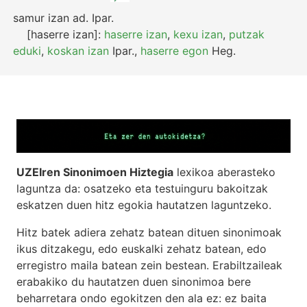
samur izan
ad.
Ipar.
[haserre izan]:
haserre izan
,
kexu izan
,
putzak
eduki
,
koskan izan
Ipar.
,
haserre egon
Heg.
UZEIren Sinonimoen Hiztegia
lexikoa aberasteko
laguntza da: osatzeko eta testuinguru bakoitzak
eskatzen duen hitz egokia hautatzen laguntzeko.
Hitz batek adiera zehatz batean dituen sinonimoak
ikus ditzakegu, edo euskalki zehatz batean, edo
erregistro maila batean zein bestean. Erabiltzaileak
erabakiko du hautatzen duen sinonimoa bere
beharretara ondo egokitzen den ala ez: ez baita