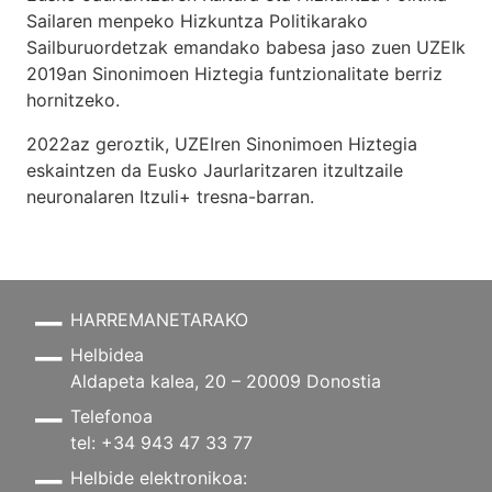
Sailaren menpeko Hizkuntza Politikarako
Sailburuordetzak emandako babesa jaso zuen UZEIk
2019an Sinonimoen Hiztegia funtzionalitate berriz
hornitzeko.
2022az geroztik, UZEIren Sinonimoen Hiztegia
eskaintzen da Eusko Jaurlaritzaren itzultzaile
neuronalaren
Itzuli+
tresna-barran.
HARREMANETARAKO
Helbidea
Aldapeta kalea, 20 – 20009 Donostia
Telefonoa
tel: +34 943 47 33 77
Helbide elektronikoa: