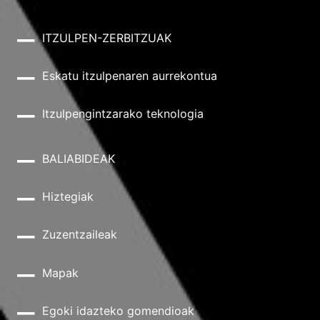
ITZULPEN-ZERBITZUAK
Eskatu itzulpenaren aurrekontua
Itzulpengintzarako teknologia
BALIABIDEAK
Hiztegiak
Zuzentzaileak
Mapak
Egoki idazteko gomendioak