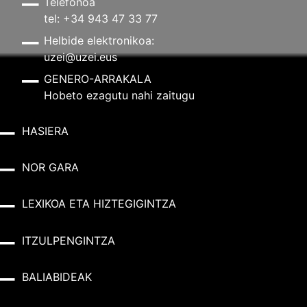
Telefonoa
tel: +34 943 47 33 77
Helbide elektronikoa:
uzei@uzei.eus
GENERO-ARRAKALA
Hobeto ezagutu nahi zaitugu
HASIERA
NOR GARA
LEXIKOA ETA HIZTEGIGINTZA
ITZULPENGINTZA
BALIABIDEAK