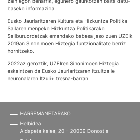
zain egon beharrik, egunero gaurkotzen baita datu-
baseko informazioa.
Eusko Jaurlaritzaren Kultura eta Hizkuntza Politika
Sailaren menpeko Hizkuntza Politikarako
Sailburuordetzak emandako babesa jaso zuen UZEIk
2019an Sinonimoen Hiztegia funtzionalitate berriz
hornitzeko.
2022az geroztik, UZEIren Sinonimoen Hiztegia
eskaintzen da Eusko Jaurlaritzaren itzultzaile
neuronalaren
Itzuli+
tresna-barran.
HARREMANETARAKO
Helbidea
Aldapeta kalea, 20 – 20009 Donostia