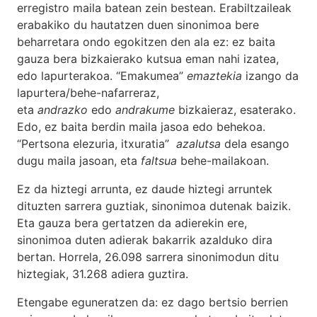
erregistro maila batean zein bestean. Erabiltzaileak
erabakiko du hautatzen duen sinonimoa bere
beharretara ondo egokitzen den ala ez: ez baita
gauza bera bizkaierako kutsua eman nahi izatea,
edo lapurterakoa. “Emakumea”
emaztekia
izango da
lapurtera/behe-nafarreraz,
eta
andrazko
edo
andrakume
bizkaieraz, esaterako.
Edo, ez baita berdin maila jasoa edo behekoa.
“Pertsona elezuria, itxuratia”
azalutsa
dela esango
dugu maila jasoan, eta
faltsua
behe-mailakoan.
Ez da hiztegi arrunta, ez daude hiztegi arruntek
dituzten sarrera guztiak, sinonimoa dutenak baizik.
Eta gauza bera gertatzen da adierekin ere,
sinonimoa duten adierak bakarrik azalduko dira
bertan. Horrela, 26.098 sarrera sinonimodun ditu
hiztegiak, 31.268 adiera guztira.
Etengabe eguneratzen da: ez dago bertsio berrien