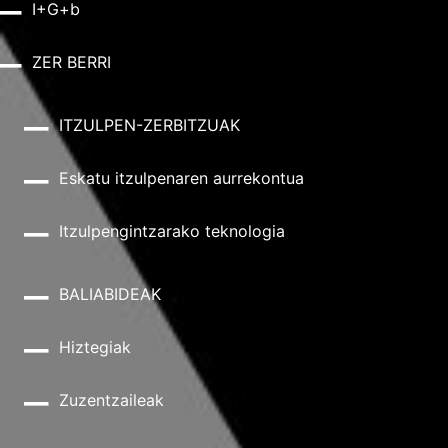
I+G+b
ZER BERRI
ITZULPEN-ZERBITZUAK
Eskatu itzulpenaren aurrekontua
Itzulpengintzarako teknologia
BALIABIDEAK
Hiztegiak
Zuzentzaileak