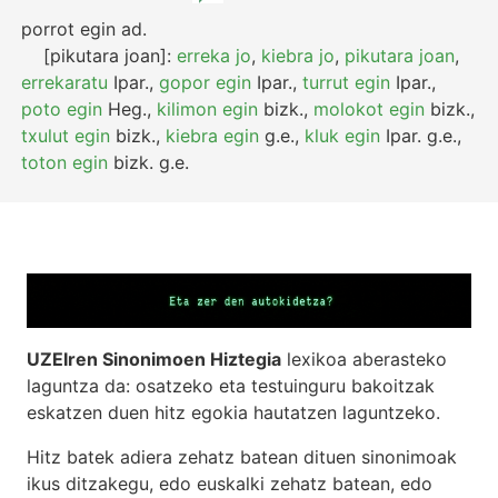
porrot egin
ad.
[pikutara joan]:
erreka jo
,
kiebra jo
,
pikutara joan
,
errekaratu
Ipar.
,
gopor egin
Ipar.
,
turrut egin
Ipar.
,
poto egin
Heg.
,
kilimon egin
bizk.
,
molokot egin
bizk.
,
txulut egin
bizk.
,
kiebra egin
g.e.
,
kluk egin
Ipar.
g.e.
,
toton egin
bizk.
g.e.
UZEIren Sinonimoen Hiztegia
lexikoa aberasteko
laguntza da: osatzeko eta testuinguru bakoitzak
eskatzen duen hitz egokia hautatzen laguntzeko.
Hitz batek adiera zehatz batean dituen sinonimoak
ikus ditzakegu, edo euskalki zehatz batean, edo