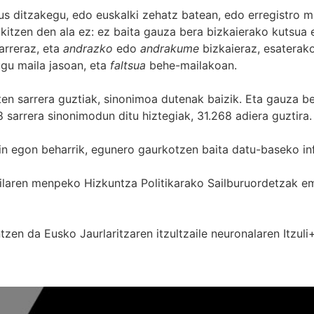
s ditzakegu, edo euskalki zehatz batean, edo erregistro ma
itzen den ala ez: ez baita gauza bera bizkaierako kutsua e
arreraz, eta
andrazko
edo
andrakume
bizkaieraz, esaterako
gu maila jasoan, eta
faltsua
behe-mailakoan.
zten sarrera guztiak, sinonimoa dutenak baizik. Eta gauza b
 sarrera sinonimodun ditu hiztegiak, 31.268 adiera guztira.
in egon beharrik, egunero gaurkotzen baita datu-baseko in
 Sailaren menpeko Hizkuntza Politikarako Sailburuordetza
zen da Eusko Jaurlaritzaren itzultzaile neuronalaren
Itzuli