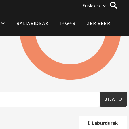
Euskara
BALIABIDEAK
I+G+B
ZER BERRI
BILATU
Laburdurak