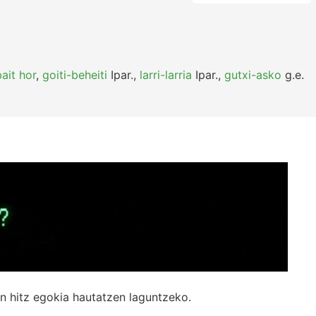
ait hor
,
goiti-beheiti
Ipar.
,
larri-larria
Ipar.
,
gutxi-asko
g.e.
n hitz egokia hautatzen laguntzeko.