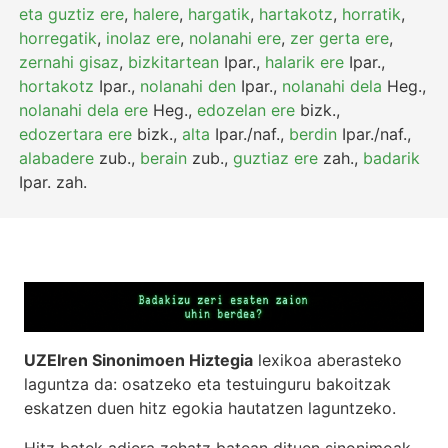
eta guztiz ere
,
halere
,
hargatik
,
hartakotz
,
horratik
,
horregatik
,
inolaz ere
,
nolanahi ere
,
zer gerta ere
,
zernahi gisaz
,
bizkitartean
Ipar.
,
halarik ere
Ipar.
,
hortakotz
Ipar.
,
nolanahi den
Ipar.
,
nolanahi dela
Heg.
,
nolanahi dela ere
Heg.
,
edozelan ere
bizk.
,
edozertara ere
bizk.
,
alta
Ipar./naf.
,
berdin
Ipar./naf.
,
alabadere
zub.
,
berain
zub.
,
guztiaz ere
zah.
,
badarik
Ipar.
zah.
UZEIren Sinonimoen Hiztegia
lexikoa aberasteko
laguntza da: osatzeko eta testuinguru bakoitzak
eskatzen duen hitz egokia hautatzen laguntzeko.
Hitz batek adiera zehatz batean dituen sinonimoak