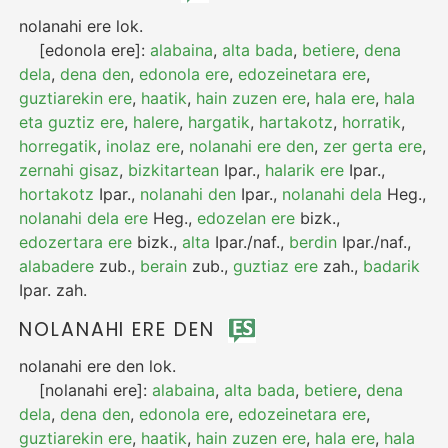
nolanahi ere
lok.
[edonola ere]:
alabaina
,
alta bada
,
betiere
,
dena
dela
,
dena den
,
edonola ere
,
edozeinetara ere
,
guztiarekin ere
,
haatik
,
hain zuzen ere
,
hala ere
,
hala
eta guztiz ere
,
halere
,
hargatik
,
hartakotz
,
horratik
,
horregatik
,
inolaz ere
,
nolanahi ere den
,
zer gerta ere
,
zernahi gisaz
,
bizkitartean
Ipar.
,
halarik ere
Ipar.
,
hortakotz
Ipar.
,
nolanahi den
Ipar.
,
nolanahi dela
Heg.
,
nolanahi dela ere
Heg.
,
edozelan ere
bizk.
,
edozertara ere
bizk.
,
alta
Ipar./naf.
,
berdin
Ipar./naf.
,
alabadere
zub.
,
berain
zub.
,
guztiaz ere
zah.
,
badarik
Ipar.
zah.
NOLANAHI ERE DEN
nolanahi ere den
lok.
[nolanahi ere]:
alabaina
,
alta bada
,
betiere
,
dena
dela
,
dena den
,
edonola ere
,
edozeinetara ere
,
guztiarekin ere
,
haatik
,
hain zuzen ere
,
hala ere
,
hala