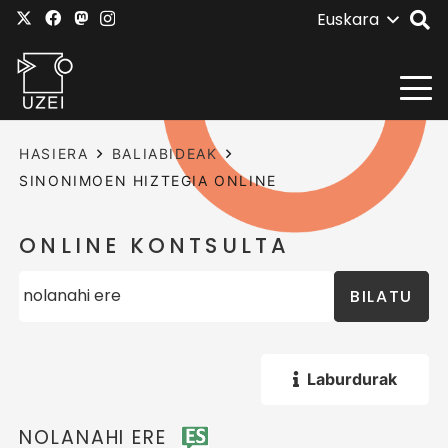
Euskara
HASIERA
BALIABIDEAK
SINONIMOEN HIZTEGIA ONLINE
ONLINE KONTSULTA
BILATU
Laburdurak
NOLANAHI ERE