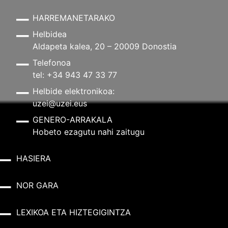
HARREMANETARAKO
Helbidea
Aldapeta kalea, 20 – 20009 Donostia
Telefonoa
tel: +34 943 47 33 77
Helbide elektronikoa:
uzei@uzei.eus
GENERO-ARRAKALA
Hobeto ezagutu nahi zaitugu
HASIERA
NOR GARA
LEXIKOA ETA HIZTEGIGINTZA