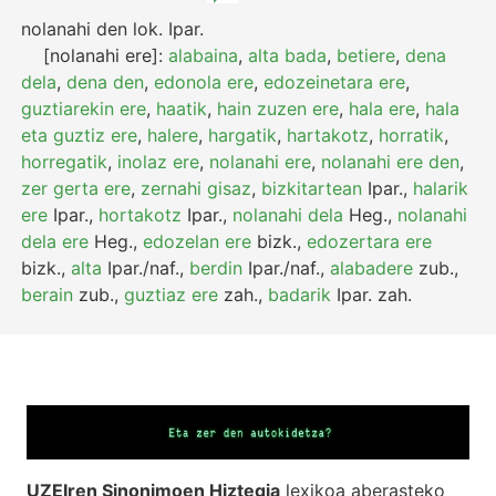
nolanahi den
lok.
Ipar.
[nolanahi ere]:
alabaina
,
alta bada
,
betiere
,
dena
dela
,
dena den
,
edonola ere
,
edozeinetara ere
,
guztiarekin ere
,
haatik
,
hain zuzen ere
,
hala ere
,
hala
eta guztiz ere
,
halere
,
hargatik
,
hartakotz
,
horratik
,
horregatik
,
inolaz ere
,
nolanahi ere
,
nolanahi ere den
,
zer gerta ere
,
zernahi gisaz
,
bizkitartean
Ipar.
,
halarik
ere
Ipar.
,
hortakotz
Ipar.
,
nolanahi dela
Heg.
,
nolanahi
dela ere
Heg.
,
edozelan ere
bizk.
,
edozertara ere
bizk.
,
alta
Ipar./naf.
,
berdin
Ipar./naf.
,
alabadere
zub.
,
berain
zub.
,
guztiaz ere
zah.
,
badarik
Ipar.
zah.
UZEIren Sinonimoen Hiztegia
lexikoa aberasteko