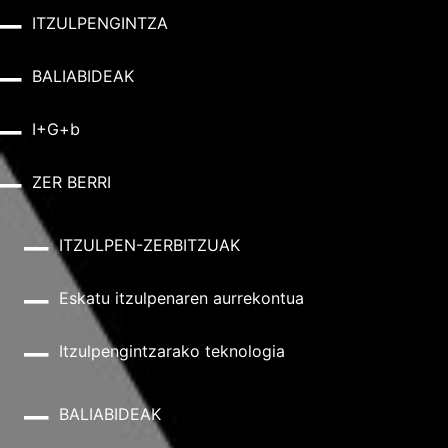
ITZULPENGINTZA
BALIABIDEAK
I+G+b
ZER BERRI
ITZULPEN-ZERBITZUAK
Eskatu itzulpenaren aurrekontua
Itzulpengintzarako teknologia
BALIABIDEAK