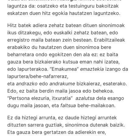
laguntza da: osatzeko eta testuinguru bakoitzak
eskatzen duen hitz egokia hautatzen laguntzeko.
Hitz batek adiera zehatz batean dituen sinonimoak
ikus ditzakegu, edo euskalki zehatz batean, edo
erregistro maila batean zein bestean. Erabiltzaileak
erabakiko du hautatzen duen sinonimoa bere
beharretara ondo egokitzen den ala ez: ez baita
gauza bera bizkaierako kutsua eman nahi izatea,
edo lapurterakoa. “Emakumea”
emaztekia
izango da
lapurtera/behe-nafarreraz,
eta
andrazko
edo
andrakume
bizkaieraz, esaterako.
Edo, ez baita berdin maila jasoa edo behekoa.
“Pertsona elezuria, itxuratia”
azalutsa
dela esango
dugu maila jasoan, eta
faltsua
behe-mailakoan.
Ez da hiztegi arrunta, ez daude hiztegi arruntek
dituzten sarrera guztiak, sinonimoa dutenak baizik.
Eta gauza bera gertatzen da adierekin ere,