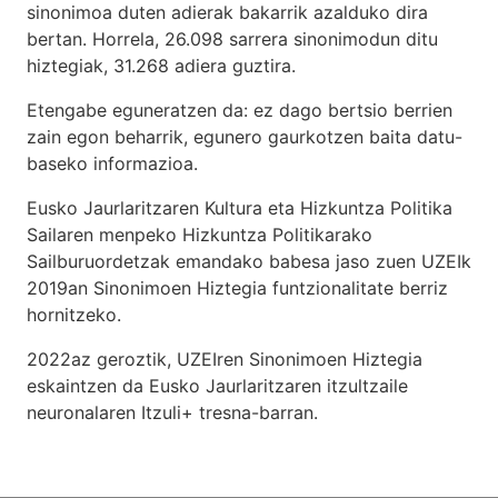
sinonimoa duten adierak bakarrik azalduko dira
bertan. Horrela, 26.098 sarrera sinonimodun ditu
hiztegiak, 31.268 adiera guztira.
Etengabe eguneratzen da: ez dago bertsio berrien
zain egon beharrik, egunero gaurkotzen baita datu-
baseko informazioa.
Eusko Jaurlaritzaren Kultura eta Hizkuntza Politika
Sailaren menpeko Hizkuntza Politikarako
Sailburuordetzak emandako babesa jaso zuen UZEIk
2019an Sinonimoen Hiztegia funtzionalitate berriz
hornitzeko.
2022az geroztik, UZEIren Sinonimoen Hiztegia
eskaintzen da Eusko Jaurlaritzaren itzultzaile
neuronalaren
Itzuli+
tresna-barran.