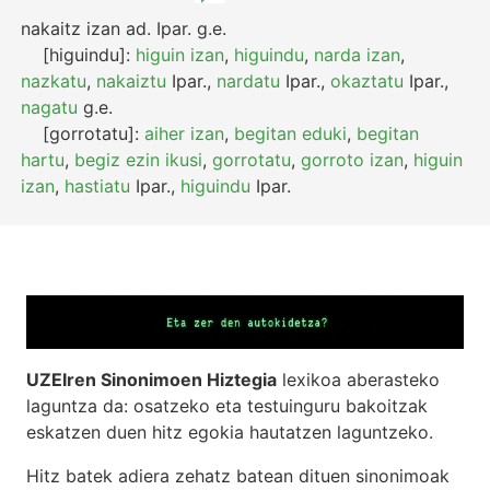
nakaitz izan
ad.
Ipar.
g.e.
[higuindu]:
higuin izan
,
higuindu
,
narda izan
,
nazkatu
,
nakaiztu
Ipar.
,
nardatu
Ipar.
,
okaztatu
Ipar.
,
nagatu
g.e.
[gorrotatu]:
aiher izan
,
begitan eduki
,
begitan
hartu
,
begiz ezin ikusi
,
gorrotatu
,
gorroto izan
,
higuin
izan
,
hastiatu
Ipar.
,
higuindu
Ipar.
UZEIren Sinonimoen Hiztegia
lexikoa aberasteko
laguntza da: osatzeko eta testuinguru bakoitzak
eskatzen duen hitz egokia hautatzen laguntzeko.
Hitz batek adiera zehatz batean dituen sinonimoak