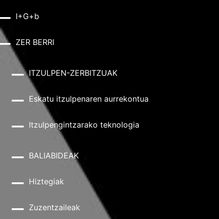
I+G+b
ZER BERRI
ITZULPEN-ZERBITZUAK
Eskatu itzulpenaren aurrekontua
Itzulpengintzarako teknologia
BALIABIDEAK
Hiztegiak
Zuzentzaileak