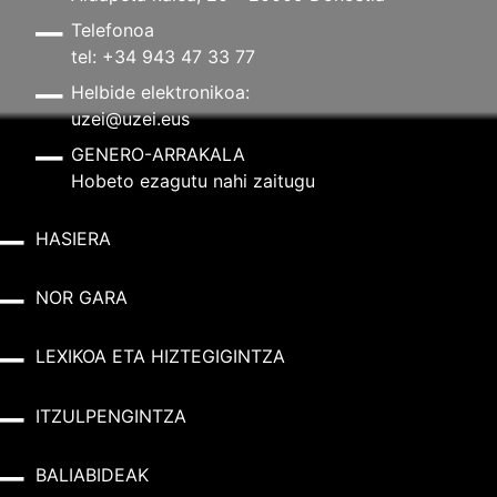
Telefonoa
tel: +34 943 47 33 77
Helbide elektronikoa:
uzei@uzei.eus
GENERO-ARRAKALA
Hobeto ezagutu nahi zaitugu
HASIERA
NOR GARA
LEXIKOA ETA HIZTEGIGINTZA
ITZULPENGINTZA
BALIABIDEAK