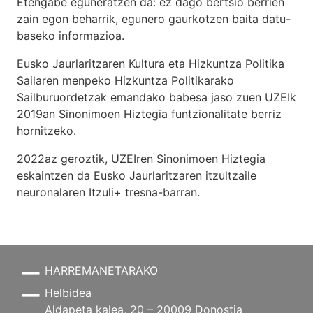
Etengabe eguneratzen da: ez dago bertsio berrien
zain egon beharrik, egunero gaurkotzen baita datu-
baseko informazioa.
Eusko Jaurlaritzaren Kultura eta Hizkuntza Politika
Sailaren menpeko Hizkuntza Politikarako
Sailburuordetzak emandako babesa jaso zuen UZEIk
2019an Sinonimoen Hiztegia funtzionalitate berriz
hornitzeko.
2022az geroztik, UZEIren Sinonimoen Hiztegia
eskaintzen da Eusko Jaurlaritzaren itzultzaile
neuronalaren
Itzuli+
tresna-barran.
HARREMANETARAKO
Helbidea
Aldapeta kalea, 20 – 20009 Donostia