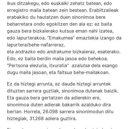
ikus ditzakegu, edo euskalki zehatz batean, edo
erregistro maila batean zein bestean. Erabiltzaileak
erabakiko du hautatzen duen sinonimoa bere
beharretara ondo egokitzen den ala ez: ez baita
gauza bera bizkaierako kutsua eman nahi izatea,
edo lapurterakoa. “Emakumea”
emaztekia
izango da
lapurtera/behe-nafarreraz,
eta
andrazko
edo
andrakume
bizkaieraz, esaterako.
Edo, ez baita berdin maila jasoa edo behekoa.
“Pertsona elezuria, itxuratia”
azalutsa
dela esango
dugu maila jasoan, eta
faltsua
behe-mailakoan.
Ez da hiztegi arrunta, ez daude hiztegi arruntek
dituzten sarrera guztiak, sinonimoa dutenak baizik.
Eta gauza bera gertatzen da adierekin ere,
sinonimoa duten adierak bakarrik azalduko dira
bertan. Horrela, 26.098 sarrera sinonimodun ditu
hiztegiak, 31.268 adiera guztira.