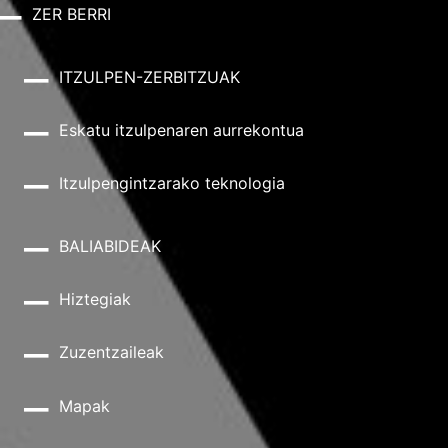
ZER BERRI
ITZULPEN-ZERBITZUAK
Eskatu itzulpenaren aurrekontua
Itzulpengintzarako teknologia
BALIABIDEAK
Hiztegiak
Zuzentzaileak
Mapak