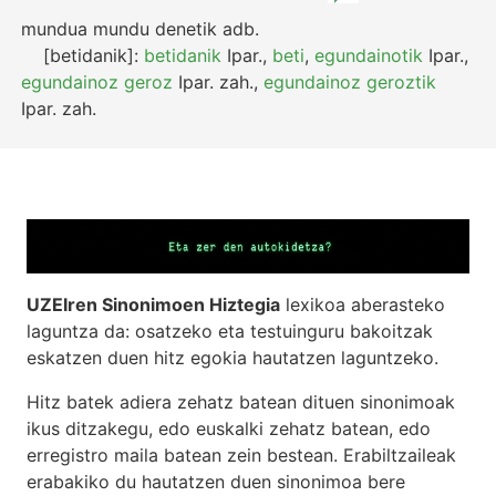
mundua mundu denetik
adb.
[betidanik]:
betidanik
Ipar.
,
beti
,
egundainotik
Ipar.
,
egundainoz geroz
Ipar.
zah.
,
egundainoz geroztik
Ipar.
zah.
UZEIren Sinonimoen Hiztegia
lexikoa aberasteko
laguntza da: osatzeko eta testuinguru bakoitzak
eskatzen duen hitz egokia hautatzen laguntzeko.
Hitz batek adiera zehatz batean dituen sinonimoak
ikus ditzakegu, edo euskalki zehatz batean, edo
erregistro maila batean zein bestean. Erabiltzaileak
erabakiko du hautatzen duen sinonimoa bere