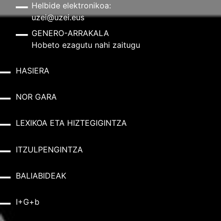
Helbide elektronikoa:
uzei@uzei.eus
GENERO-ARRAKALA
Hobeto ezagutu nahi zaitugu
HASIERA
NOR GARA
LEXIKOA ETA HIZTEGIGINTZA
ITZULPENGINTZA
BALIABIDEAK
I+G+b