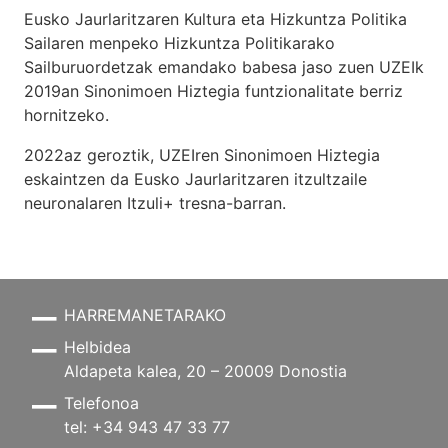
Eusko Jaurlaritzaren Kultura eta Hizkuntza Politika
Sailaren menpeko Hizkuntza Politikarako
Sailburuordetzak emandako babesa jaso zuen UZEIk
2019an Sinonimoen Hiztegia funtzionalitate berriz
hornitzeko.
2022az geroztik, UZEIren Sinonimoen Hiztegia
eskaintzen da Eusko Jaurlaritzaren itzultzaile
neuronalaren
Itzuli+
tresna-barran.
HARREMANETARAKO
Helbidea
Aldapeta kalea, 20 – 20009 Donostia
Telefonoa
tel: +34 943 47 33 77