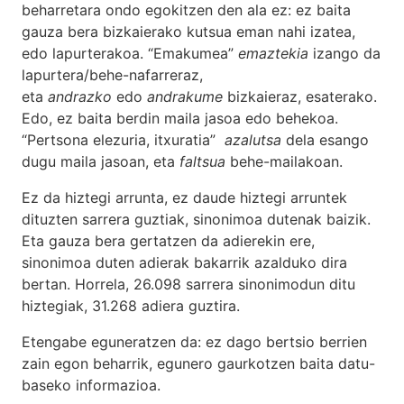
beharretara ondo egokitzen den ala ez: ez baita
gauza bera bizkaierako kutsua eman nahi izatea,
edo lapurterakoa. “Emakumea”
emaztekia
izango da
lapurtera/behe-nafarreraz,
eta
andrazko
edo
andrakume
bizkaieraz, esaterako.
Edo, ez baita berdin maila jasoa edo behekoa.
“Pertsona elezuria, itxuratia”
azalutsa
dela esango
dugu maila jasoan, eta
faltsua
behe-mailakoan.
Ez da hiztegi arrunta, ez daude hiztegi arruntek
dituzten sarrera guztiak, sinonimoa dutenak baizik.
Eta gauza bera gertatzen da adierekin ere,
sinonimoa duten adierak bakarrik azalduko dira
bertan. Horrela, 26.098 sarrera sinonimodun ditu
hiztegiak, 31.268 adiera guztira.
Etengabe eguneratzen da: ez dago bertsio berrien
zain egon beharrik, egunero gaurkotzen baita datu-
baseko informazioa.