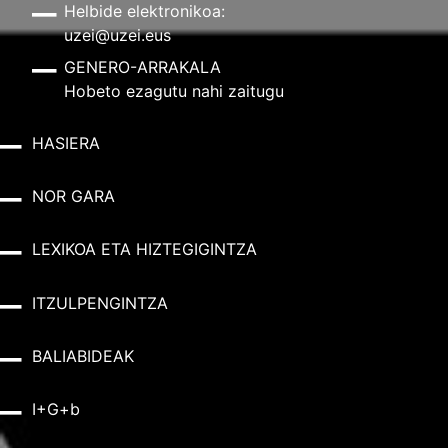
Helbide elektronikoa:
uzei@uzei.eus
GENERO-ARRAKALA
Hobeto ezagutu nahi zaitugu
HASIERA
NOR GARA
LEXIKOA ETA HIZTEGIGINTZA
ITZULPENGINTZA
BALIABIDEAK
I+G+b