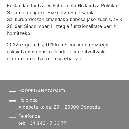
Eusko Jaurlaritzaren Kultura eta Hizkuntza Politika
Sailaren menpeko Hizkuntza Politikarako
Sailburuordetzak emandako babesa jaso zuen UZEIk
2019an Sinonimoen Hiztegia funtzionalitate berriz
hornitzeko.
2022az geroztik, UZEIren Sinonimoen Hiztegia
eskaintzen da Eusko Jaurlaritzaren itzultzaile
neuronalaren
Itzuli+
tresna-barran.
HARREMANETARAKO
Helbidea
Aldapeta kalea, 20 – 20009 Donostia
Telefonoa
tel: +34 943 47 33 77