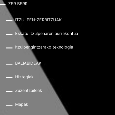
ZER BERRI
ITZULPEN-ZERBITZUAK
Eskatu itzulpenaren aurrekontua
Itzulpengintzarako teknologia
BALIABIDEAK
Hiztegiak
Zuzentzaileak
Mapak