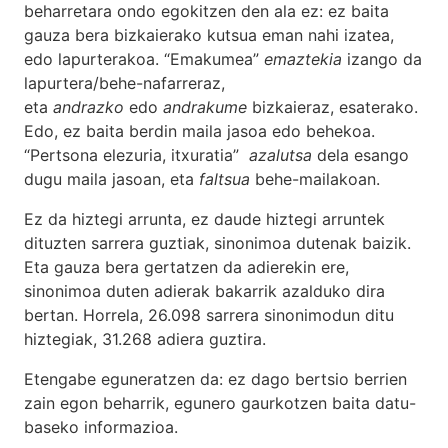
beharretara ondo egokitzen den ala ez: ez baita
gauza bera bizkaierako kutsua eman nahi izatea,
edo lapurterakoa. “Emakumea”
emaztekia
izango da
lapurtera/behe-nafarreraz,
eta
andrazko
edo
andrakume
bizkaieraz, esaterako.
Edo, ez baita berdin maila jasoa edo behekoa.
“Pertsona elezuria, itxuratia”
azalutsa
dela esango
dugu maila jasoan, eta
faltsua
behe-mailakoan.
Ez da hiztegi arrunta, ez daude hiztegi arruntek
dituzten sarrera guztiak, sinonimoa dutenak baizik.
Eta gauza bera gertatzen da adierekin ere,
sinonimoa duten adierak bakarrik azalduko dira
bertan. Horrela, 26.098 sarrera sinonimodun ditu
hiztegiak, 31.268 adiera guztira.
Etengabe eguneratzen da: ez dago bertsio berrien
zain egon beharrik, egunero gaurkotzen baita datu-
baseko informazioa.