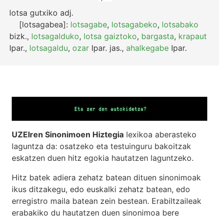
lotsa gutxiko
adj.
[lotsagabea]:
lotsagabe
,
lotsagabeko
,
lotsabako
bizk.
,
lotsagalduko
,
lotsa gaiztoko
,
bargasta
,
krapaut
Ipar.
,
lotsagaldu
,
ozar
Ipar.
jas.
,
ahalkegabe
Ipar.
UZEIren Sinonimoen Hiztegia
lexikoa aberasteko
laguntza da: osatzeko eta testuinguru bakoitzak
eskatzen duen hitz egokia hautatzen laguntzeko.
Hitz batek adiera zehatz batean dituen sinonimoak
ikus ditzakegu, edo euskalki zehatz batean, edo
erregistro maila batean zein bestean. Erabiltzaileak
erabakiko du hautatzen duen sinonimoa bere