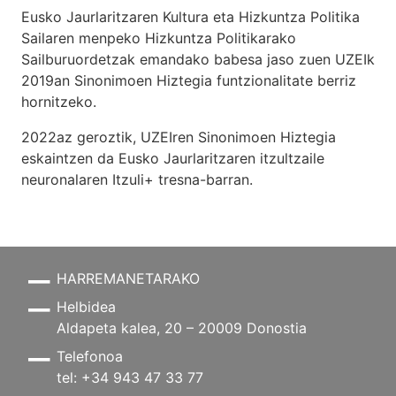
Eusko Jaurlaritzaren Kultura eta Hizkuntza Politika
Sailaren menpeko Hizkuntza Politikarako
Sailburuordetzak emandako babesa jaso zuen UZEIk
2019an Sinonimoen Hiztegia funtzionalitate berriz
hornitzeko.
2022az geroztik, UZEIren Sinonimoen Hiztegia
eskaintzen da Eusko Jaurlaritzaren itzultzaile
neuronalaren
Itzuli+
tresna-barran.
HARREMANETARAKO
Helbidea
Aldapeta kalea, 20 – 20009 Donostia
Telefonoa
tel: +34 943 47 33 77