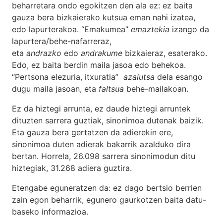
beharretara ondo egokitzen den ala ez: ez baita
gauza bera bizkaierako kutsua eman nahi izatea,
edo lapurterakoa. “Emakumea”
emaztekia
izango da
lapurtera/behe-nafarreraz,
eta
andrazko
edo
andrakume
bizkaieraz, esaterako.
Edo, ez baita berdin maila jasoa edo behekoa.
“Pertsona elezuria, itxuratia”
azalutsa
dela esango
dugu maila jasoan, eta
faltsua
behe-mailakoan.
Ez da hiztegi arrunta, ez daude hiztegi arruntek
dituzten sarrera guztiak, sinonimoa dutenak baizik.
Eta gauza bera gertatzen da adierekin ere,
sinonimoa duten adierak bakarrik azalduko dira
bertan. Horrela, 26.098 sarrera sinonimodun ditu
hiztegiak, 31.268 adiera guztira.
Etengabe eguneratzen da: ez dago bertsio berrien
zain egon beharrik, egunero gaurkotzen baita datu-
baseko informazioa.