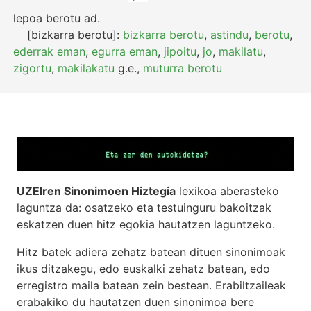
lepoa berotu
ad.
[bizkarra berotu]:
bizkarra berotu
,
astindu
,
berotu
,
ederrak eman
,
egurra eman
,
jipoitu
,
jo
,
makilatu
,
zigortu
,
makilakatu
g.e.
,
muturra berotu
UZEIren Sinonimoen Hiztegia
lexikoa aberasteko
laguntza da: osatzeko eta testuinguru bakoitzak
eskatzen duen hitz egokia hautatzen laguntzeko.
Hitz batek adiera zehatz batean dituen sinonimoak
ikus ditzakegu, edo euskalki zehatz batean, edo
erregistro maila batean zein bestean. Erabiltzaileak
erabakiko du hautatzen duen sinonimoa bere