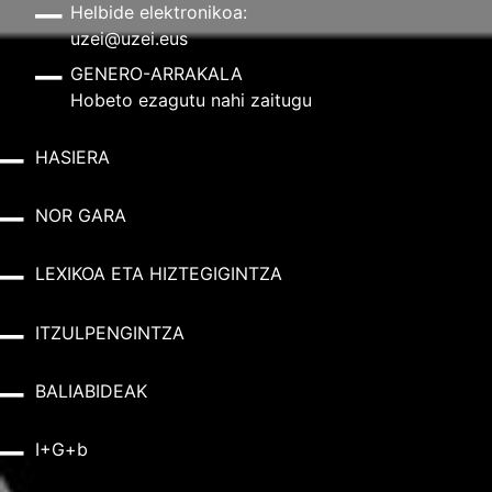
Helbide elektronikoa:
uzei@uzei.eus
GENERO-ARRAKALA
Hobeto ezagutu nahi zaitugu
HASIERA
NOR GARA
LEXIKOA ETA HIZTEGIGINTZA
ITZULPENGINTZA
BALIABIDEAK
I+G+b