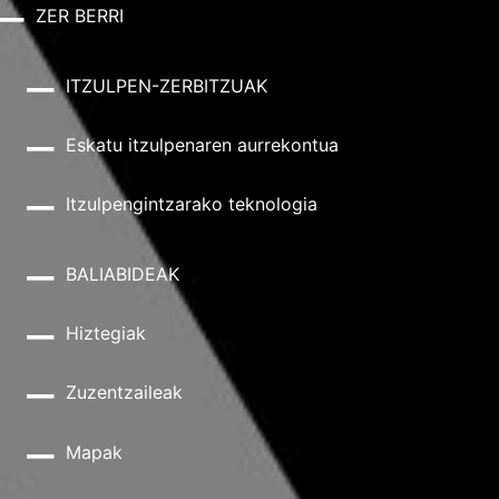
ZER BERRI
ITZULPEN-ZERBITZUAK
Eskatu itzulpenaren aurrekontua
Itzulpengintzarako teknologia
BALIABIDEAK
Hiztegiak
Zuzentzaileak
Mapak